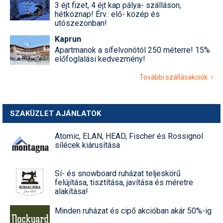
3 éjt fizet, 4 éjt kap pálya- szálláson,
hétköznap! Érv.: elő- közép és
Termékajánló
utószezonban!
Történelem
Kaprun
Apartmanok a sífelvonótól 250 méterre! 15%
Túrasí
előfoglalási kedvezmény!
További szállásakciók
Utasbiztosítás
Utazási tippek
SZAKÜZLET AJÁNLATOK
Védőfelszerelés
Atomic, ELAN, HEAD, Fischer és Rossignol
Wellness
sílécek kiárusítása
Sí- és snowboard ruházat teljeskörű
felújítása, tisztítása, javítása és méretre
alakítása!
Minden ruházat és cipő akcióban akár 50%-ig