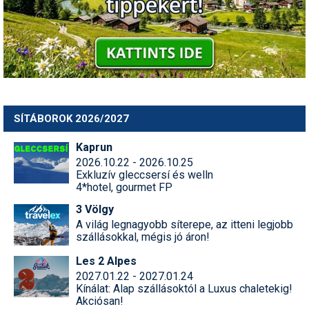
Humor
Hütte
Ingatlan
Interjúk
SÍTÁBOROK 2026/2027
Játékok
Kaprun
Kerékpár
2026.10.22 - 2026.10.25
Exkluzív gleccsersí és welln
Korcsolya
4*hotel, gourmet FP
Könyvajánló
3 Völgy
A világ legnagyobb síterepe, az itteni legjobb
Magazinok
szállásokkal, mégis jó áron!
Les 2 Alpes
Munkavállalás
2027.01.22 - 2027.01.24
Kínálat: Alap szállásoktól a Luxus chaletekig!
Olvasnivaló
Akciósan!