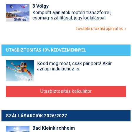
Pályázatok
3 Völgy
Komplett ajánlatok reptéri transzferrel,
Portálinfo
csomag-szállításal, jegyfoglalással.
Rajzok
További utazási ajánlatok
Síbérletárak
UTASBIZTOSÍTÁS 10% KEDVEZMÉNNYEL
Síbörze
Sícipő
Kösd meg most, csak pár perc! Akár
aznapi induláshoz is.
Sífelszerelés
Sífutás
Utasbiztosítás kalkulátor
Síléc
Símánia
SZÁLLÁSAKCIÓK 2026/2027
Síoktatás
Bad Kleinkirchheim