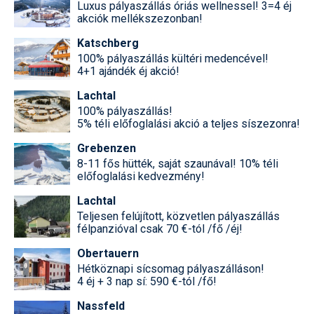
Síruházat
Luxus pályaszállás óriás wellnessel! 3=4 éj
akciók mellékszezonban!
Síszerviz
Katschberg
100% pályaszállás kültéri medencével!
Sítechnika
4+1 ajándék éj akció!
Síugrás
Lachtal
100% pályaszállás!
Snowboard
5% téli előfoglalási akció a teljes síszezonra!
Snowboardfelszerelés
Grebenzen
8-11 fős hütték, saját szaunával! 10% téli
Sportorvos
előfoglalási kedvezmény!
Szakértők
Lachtal
Teljesen felújított, közvetlen pályaszállás
Szánkó
félpanzióval csak 70 €-tól /fő /éj!
Obertauern
Szótárak
Hétköznapi sícsomag pályaszálláson!
4 éj + 3 nap sí: 590 €-tól /fő!
Telemark
Nassfeld
Téli sportok