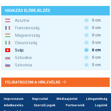
HAVAZÁS ELŐREJELZÉS
0 cm
Ausztria
0 cm
Franciaország
0 cm
Magyarország
0 cm
Olaszország
6 cm
Svájc
0 cm
Szlovákia
0 cm
Szlovénia
FELIRATKOZOM A HÍRLEVÉLRE
Impresszum
Kapcsolat
Médiaajánlat
Látogatottság
Adatkezelés
Szerzői jogok
Partnereink
Logóink