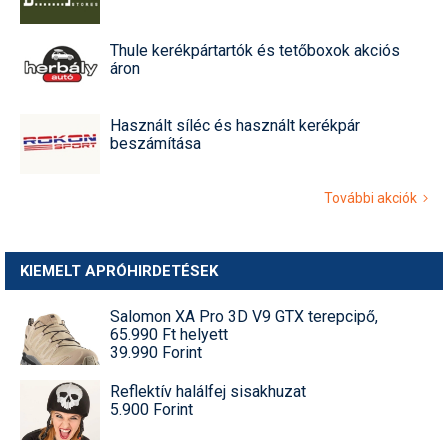
Thule kerékpártartók és tetőboxok akciós
áron
Használt síléc és használt kerékpár
beszámítása
További akciók
KIEMELT APRÓHIRDETÉSEK
Salomon XA Pro 3D V9 GTX terepcipő,
65.990 Ft helyett
39.990 Forint
Reflektív halálfej sisakhuzat
5.900 Forint