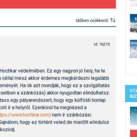
Síelé
Mind
A ho
Időben csökkenő
Köte
id: 16213
Hochkar védelmében. Ez egy nagyon jó hely, ha te
n céllal mész akkor érdemes megkérdezni legalább
eményét. Ha ök azt mondják, hogy ez a szolgáltatás
UT
 esetben a szánkózás) akkor nyugodtan elindulhatsz.
KE
tass egy pályarendszert, hogy egy külföldi honlap
iót ír a helyről. Ezenkívül ha megnézed a
ttps://www.hochkar.com)
nem ír szánkózási
Sajnálom, hogy ez történt veled de mielőtt elindulsz
ákozódj.