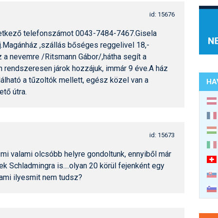
id: 15676
vetkező telefonszámot 0043-7484-7467.Gisela
aj.Magánház ,szállás bőséges reggelivel 18,-
z a nevemre /Ritsmann Gábor/,hátha segít a
n rendszeresen járok hozzájuk, immár 9 éve.A ház
álható a tűzoltók mellett, egész közel van a
HA
tő útra.
id: 15673
 mi valami olcsóbb helyre gondoltunk, ennyiből már
 Schladmingra is....olyan 20 körül fejenként egy
lami ilyesmit nem tudsz?