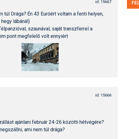
id: 15667
FE
em túl Drága? Én 43 Euróért voltam a fenti helyen,
a hegy lábánál)
félpanzióval, szaunával, saját transzferrel a
em pont megfelelő volt ennyiért
id: 15666
zállást ajánlani február 24-26 közötti hétvégére?
egszállni, ami nem túl drága?