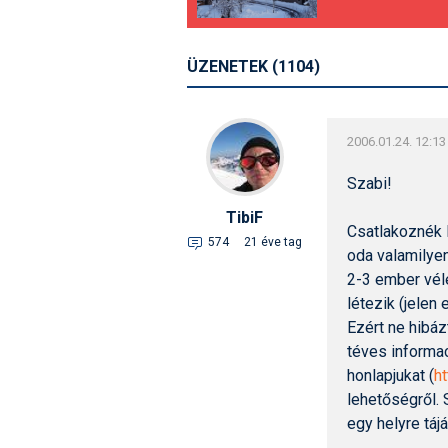
ÜZENETEK (1104)
2006.01.24. 12:13
Szabi!
TibiF
Csatlakoznék 
574
21 éve tag
oda valamilye
2-3 ember vél
létezik (jelen
Ezért ne hibáz
téves informac
honlapjukat (
h
lehetőségről. 
egy helyre táj