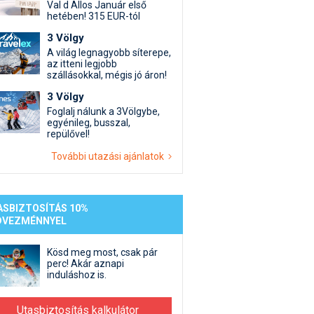
st kiegészítő sportok: bringa, szörf, stb.
Akciók
Új termékek
Val d Allos Január első
hetében! 315 EUR-tól
en egyéb síeléshez kapcsolódó téma
Termékkereső
3 Völgy
nlappal kapcsolatos kérdések és válaszok
A világ legnagyobb síterepe,
tlen beszélgetések
az itteni legjobb
szállásokkal, mégis jó áron!
3 Völgy
Foglalj nálunk a 3Völgybe,
egyénileg, busszal,
repülővel!
További utazási ajánlatok
ASBIZTOSÍTÁS 10%
DVEZMÉNNYEL
Kösd meg most, csak pár
perc! Akár aznapi
induláshoz is.
Utasbiztosítás kalkulátor