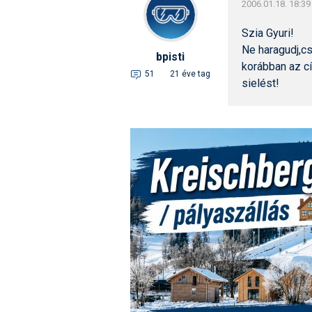
2006.01.18. 18:39
Szia Gyuri!
Ne haragudj,c
bpisti
korábban az c
51
21 éve tag
sielést!