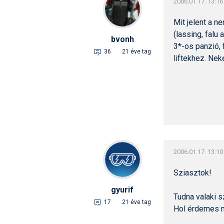
2006.01.17. 13:16
Mit jelent a n
(lassing, falu 
bvonh
3*-os panzió, 
36
21 éve tag
liftekhez. Nek
2006.01.17. 13:10
Sziasztok!
gyurif
Tudna valaki s
17
21 éve tag
Hol érdemes m