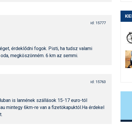
KI
id: 15777
éget, érdeklődni fogok. Pisti, ha tudsz valami
t oda, megköszönném. 6 km az semmi.
id: 15763
luban is lannének szállások 15-17 euro-tól
fau mintegy 6km-re van a fizetökapuktól.Ha érdekel
t.