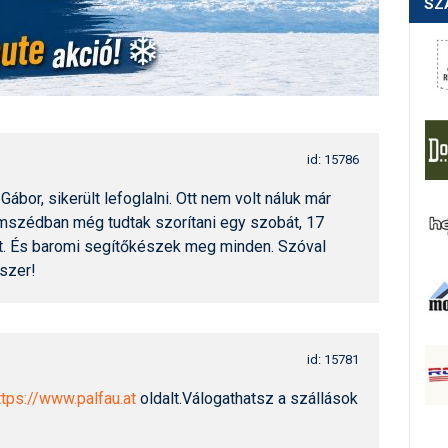
SZ
id: 15786
ábor, sikerült lefoglalni. Ott nem volt náluk már
omszédban még tudtak szorítani egy szobát, 17
t. És baromi segítőkészek meg minden. Szóval
szer!
id: 15781
ttps://www.palfau.at
oldalt.Válogathatsz a szállások