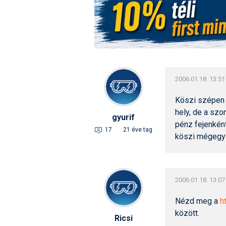
2006.01.18. 13:51
Köszi szépen G
hely, de a sz
gyurif
pénz fejenkén
17
21 éve tag
köszi mégegy
2006.01.18. 13:07
Nézd meg a
h
között.
Ricsi