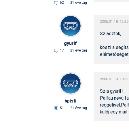
62
21 éve tag
2006.01.18. 12:29
Sziasztok,
gyurif
köszi a segíts
17
21 éve tag
elérhetősége
2006.01.18. 10:33
Szia gyurif!
Palfau nevü fa
bpisti
reggelivel.Pal
51
21 éve tag
küldj egy mail-