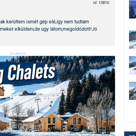
id: 15810
sak kerültem ismét gép elé,így nem tudtam
ímeket elküldeni,de úgy látom,megoldódott!Jó
h i r d e t é s