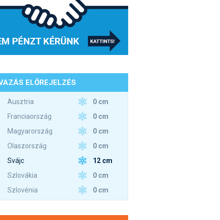
VAZÁS ELŐREJELZÉS
0 cm
Ausztria
0 cm
Franciaország
0 cm
Magyarország
0 cm
Olaszország
12 cm
Svájc
0 cm
Szlovákia
0 cm
Szlovénia