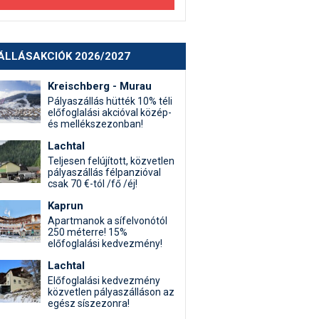
ÁLLÁSAKCIÓK 2026/2027
Kreischberg - Murau
Pályaszállás hütték 10% téli
előfoglalási akcióval közép-
és mellékszezonban!
Lachtal
Teljesen felújított, közvetlen
pályaszállás félpanzióval
csak 70 €-tól /fő /éj!
Kaprun
Apartmanok a sífelvonótól
250 méterre! 15%
előfoglalási kedvezmény!
Lachtal
Előfoglalási kedvezmény
közvetlen pályaszálláson az
egész síszezonra!