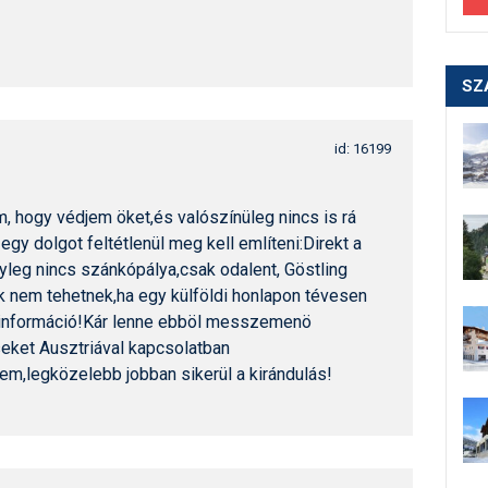
SZ
id: 16199
, hogy védjem öket,és valószínüleg nincs is rá
gy dolgot feltétlenül meg kell említeni:Direkt a
yleg nincs szánkópálya,csak odalent, Göstling
ök nem tehetnek,ha egy külföldi honlapon tévesen
 információ!Kár lenne ebböl messzemenö
eket Ausztriával kapcsolatban
em,legközelebb jobban sikerül a kirándulás!