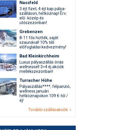
Nassfeld
3 éjt fizet, 4 éjt kap pálya-
szálláson, hétköznap! Érv.:
elő- közép és
utószezonban!
Grebenzen
8-11 fős hütték, saját
szaunával! 10% téli
előfoglalási kedvezmény!
Bad Kleinkirchheim
Luxus pályaszállás óriás
wellnessel! 3=4 éj akciók
mellékszezonban!
Turracher Höhe
Pályaszállás****, félpanzió,
wellness januári
hétköznapokon 109 €-tól /
éj!
További szállásakciók