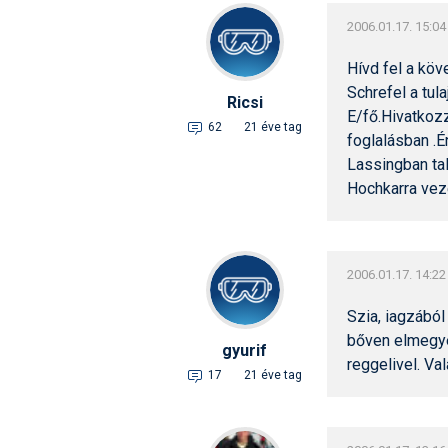
2006.01.17. 15:04
Hívd fel a kö
Schrefel a tul
Ricsi
E/fő.Hivatkoz
62
21 éve tag
foglalásban .É
Lassingban tal
Hochkarra veze
2006.01.17. 14:22
Szia, iagzából
bőven elmegyek
gyurif
reggelivel. Va
17
21 éve tag