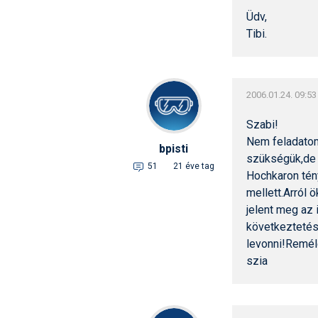
Üdv,
Tibi.
2006.01.24. 09:53
Szabi!
Nem feladatom
bpisti
szükségük,de e
51
21 éve tag
Hochkaron tén
mellett.Arról 
jelent meg az
következtetés
levonni!Remél
szia