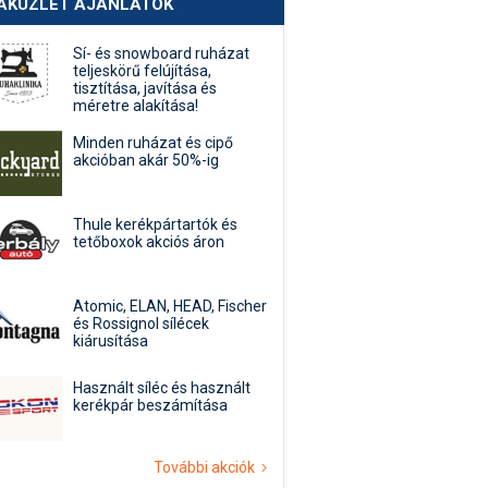
AKÜZLET AJÁNLATOK
Sí- és snowboard ruházat
teljeskörű felújítása,
tisztítása, javítása és
méretre alakítása!
Minden ruházat és cipő
akcióban akár 50%-ig
Thule kerékpártartók és
tetőboxok akciós áron
Atomic, ELAN, HEAD, Fischer
és Rossignol sílécek
kiárusítása
Használt síléc és használt
kerékpár beszámítása
További akciók