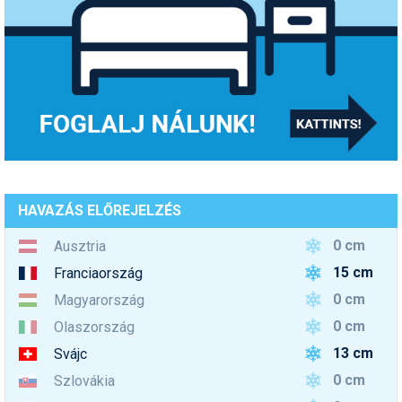
HAVAZÁS ELŐREJELZÉS
0 cm
Ausztria
15 cm
Franciaország
0 cm
Magyarország
0 cm
Olaszország
13 cm
Svájc
0 cm
Szlovákia