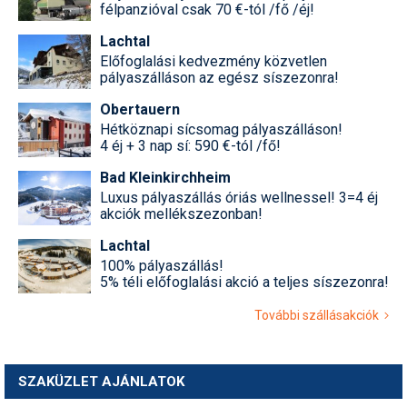
félpanzióval csak 70 €-tól /fő /éj!
Lachtal
Előfoglalási kedvezmény közvetlen
pályaszálláson az egész síszezonra!
Obertauern
Hétköznapi sícsomag pályaszálláson!
4 éj + 3 nap sí: 590 €-tól /fő!
Bad Kleinkirchheim
Luxus pályaszállás óriás wellnessel! 3=4 éj
akciók mellékszezonban!
Lachtal
100% pályaszállás!
5% téli előfoglalási akció a teljes síszezonra!
További szállásakciók
SZAKÜZLET AJÁNLATOK