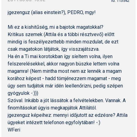
id: 113542
Humor
jgezenguz (alias einstein?), PEDRO, mgy!
Hütte
Mi ez a kishitűség, mi a bajotok magatokkal?
Ingatlan
Kritikus szemek (Attila és a többi résztvevő) előtt
mindig is feszélyezettebb minden mozdulat, de ezt
Interjúk
csak magatokon látjátok, így visszajátszva.
Játékok
Ha én a Ti mai korotokban így síeltem volna, ilyen
felszerelésekkel, akkor nagyon büszke lettem volna
Kerékpár
magamra! (Nem mintha most nem az lennék a magam
korához képest - hadd tömjénezzem magamat - meg
Korcsolya
úgy sem tudjátok már idén leellenőrizni, pedig szépen
Könyvajánló
gyógyulok -:)))
Szóval. Inkább a jót lássátok a felvételekben. Vannak. A
Magazinok
finomításokat úgyis megkapjátok Attilától.
jgezenguz képeihez: mennyi időjutott az edzésre? Attila
Munkavállalás
ügyeket intézett telefonon egyfolytában! -:)
Olvasnivaló
WFeri