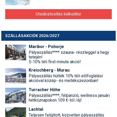
Termékajánló
Utasbiztosítás kalkulátor
Történelem
Túrasí
SZÁLLÁSAKCIÓK 2026/2027
Utasbiztosítás
Maribor - Pohorje
Utazási tippek
Pályaszállás**** szauna- részleggel a hegy
tetején!
5-10% téli first minute akció!
Védőfelszerelés
Kreischberg - Murau
Wellness
Pályaszállás hütték 10% téli előfoglalási
akcióval közép- és mellékszezonban!
Turracher Höhe
Pályaszállás****, félpanzió, wellness januári
hétköznapokon 109 €-tól /éj!
Lachtal
Teljesen felújított, közvetlen pályaszállás