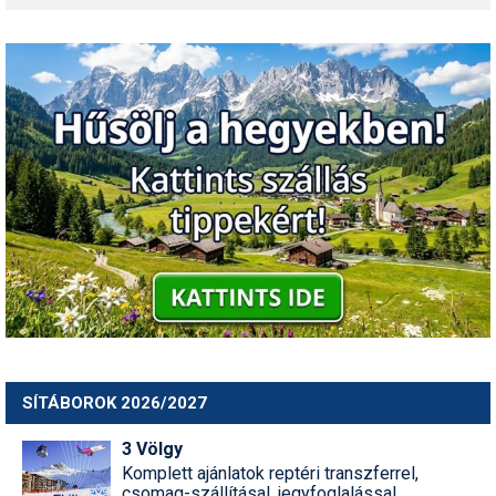
Pályázatok
Portálinfo
Rajzok
Síbérletárak
Síbörze
Sícipő
Sífelszerelés
Sífutás
Síléc
SÍTÁBOROK 2026/2027
Símánia
3 Völgy
Síoktatás
Komplett ajánlatok reptéri transzferrel,
csomag-szállításal, jegyfoglalással.