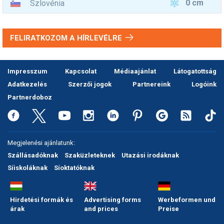
0 cm
Szlovénia
FELIRATKOZOM A HÍRLEVÉLRE
Impresszum
Kapcsolat
Médiaajánlat
Látogatottság
Adatkezelés
Szerzői jogok
Partnereink
Logóink
Partnerdoboz
Megjelenési ajánlatunk:
Szállásadóknak
Szaküzleteknek
Utazási irodáknak
Síiskoláknak
Síoktatóknak
Hirdetési formák és
Advertising forms
Werbeformen und
árak
and prices
Preise