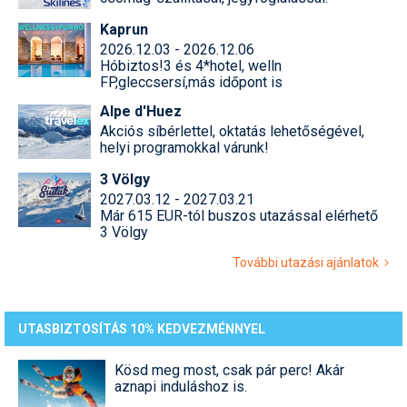
Síruházat
Kaprun
Síszerviz
2026.12.03 - 2026.12.06
Hóbiztos!3 és 4*hotel, welln
Sítechnika
FP,gleccsersí,más időpont is
Alpe d'Huez
Síugrás
Akciós síbérlettel, oktatás lehetőségével,
helyi programokkal várunk!
Snowboard
3 Völgy
Snowboardfelszerelés
2027.03.12 - 2027.03.21
Már 615 EUR-tól buszos utazással elérhető
Sportorvos
3 Völgy
Szakértők
További utazási ajánlatok
Szánkó
UTASBIZTOSÍTÁS 10% KEDVEZMÉNNYEL
Szótárak
Telemark
Kösd meg most, csak pár perc! Akár
aznapi induláshoz is.
Téli sportok