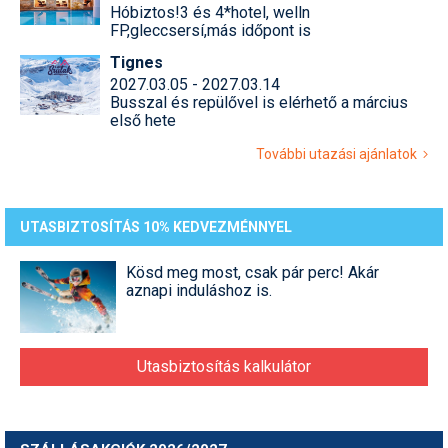
Hóbiztos!3 és 4*hotel, welln
Pályázatok
FP,gleccsersí,más időpont is
Portálinfo
Tignes
2027.03.05 - 2027.03.14
Rajzok
Busszal és repülővel is elérhető a március
első hete
Síbérletárak
További utazási ajánlatok
Síbörze
Sícipő
UTASBIZTOSÍTÁS 10% KEDVEZMÉNNYEL
Sífelszerelés
Kösd meg most, csak pár perc! Akár
aznapi induláshoz is.
Sífutás
Síléc
Utasbiztosítás kalkulátor
Símánia
Síoktatás