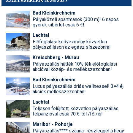
SZÁLLÁSAKCIÓK 2026/2027
Síruházat
Bad Kleinkirchheim
Síszerviz
Pályaközeli apartmanok (300 m)! 6 napos
gyerek síbérlet csak 6 €!
Sítechnika
Lachtal
Síugrás
Előfoglalási kedvezmény közvetlen
pályaszálláson az egész síszezonra!
Snowboard
Kreischberg - Murau
Snowboardfelszerelés
Pályaszállás hütték 10% téli előfoglalási
akcióval közép- és mellékszezonban!
Sportorvos
Bad Kleinkirchheim
Szakértők
Luxus pályaszállás óriás wellnessel! 3=4 éj
akciók mellékszezonban!
Szánkó
Lachtal
Szótárak
Teljesen felújított, közvetlen pályaszállás
félpanzióval csak 70 €-tól /fő /éj!
Telemark
Maribor - Pohorje
Pályaszállás**** szauna- részleggel a hegy
Téli sportok