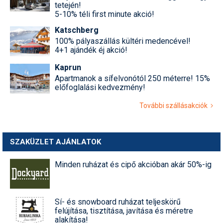
tetején!
5-10% téli first minute akció!
Termékajánló
Katschberg
Történelem
100% pályaszállás kültéri medencével!
4+1 ajándék éj akció!
Túrasí
Kaprun
Utasbiztosítás
Apartmanok a sífelvonótól 250 méterre! 15%
előfoglalási kedvezmény!
Utazási tippek
További szállásakciók
Védőfelszerelés
Wellness
SZAKÜZLET AJÁNLATOK
Minden ruházat és cipő akcióban akár 50%-ig
Sí- és snowboard ruházat teljeskörű
felújítása, tisztítása, javítása és méretre
alakítása!