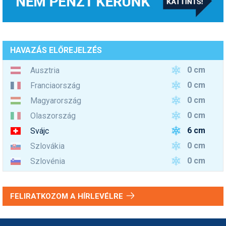
HAVAZÁS ELŐREJELZÉS
0 cm
Ausztria
0 cm
Franciaország
0 cm
Magyarország
0 cm
Olaszország
6 cm
Svájc
0 cm
Szlovákia
0 cm
Szlovénia
FELIRATKOZOM A HÍRLEVÉLRE