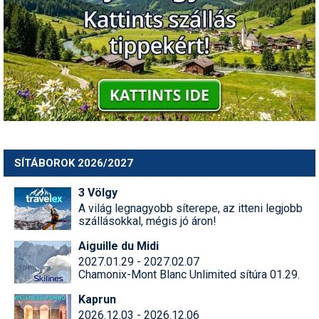
Humor
Hütte
Ingatlan
Interjúk
Játékok
Kerékpár
SÍTÁBOROK 2026/2027
Korcsolya
3 Völgy
A világ legnagyobb síterepe, az itteni legjobb
Könyvajánló
szállásokkal, mégis jó áron!
Magazinok
Aiguille du Midi
2027.01.29 - 2027.02.07
Munkavállalás
Chamonix-Mont Blanc Unlimited sítúra 01.29.
Kaprun
Olvasnivaló
2026.12.03 - 2026.12.06