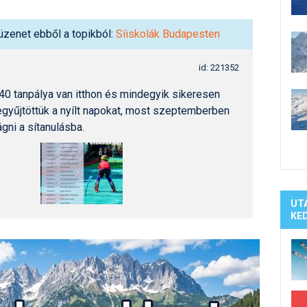
Síelé
Mind
üzenet ebből a topikból:
Síiskolák Budapesten
A ho
Köte
id: 221352
0 tanpálya van itthon és mindegyik sikeresen
gyűjtöttük a nyílt napokat, most szeptemberben
ni a sítanulásba.
UT
KE