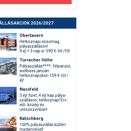
ÁLLÁSAKCIÓK 2026/2027
Obertauern
Hétköznapi sícsomag
pályaszálláson!
4 éj + 3 nap sí: 590 €-tól /fő!
Turracher Höhe
Pályaszállás****, félpanzió,
wellness januári
hétköznapokon 109 €-tól /
éj!
Nassfeld
3 éjt fizet, 4 éjt kap pálya-
szálláson, hétköznap! Érv.:
elő- közép és
utószezonban!
Katschberg
100% pályaszállás kültéri
medencével!