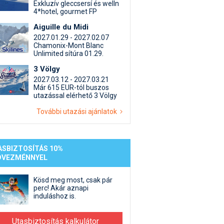
st kiegészítő sportok: bringa, szörf, stb.
Akciók
Új termékek
Exkluzív gleccsersí és welln
4*hotel, gourmet FP
en egyéb síeléshez kapcsolódó téma
Termékkereső
Aiguille du Midi
nlappal kapcsolatos kérdések és válaszok
2027.01.29 - 2027.02.07
tlen beszélgetések
Chamonix-Mont Blanc
Unlimited sítúra 01.29.
3 Völgy
2027.03.12 - 2027.03.21
Már 615 EUR-tól buszos
utazással elérhető 3 Völgy
További utazási ajánlatok
ASBIZTOSÍTÁS 10%
DVEZMÉNNYEL
Kösd meg most, csak pár
perc! Akár aznapi
induláshoz is.
Utasbiztosítás kalkulátor