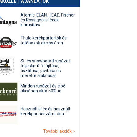
AKÜZLET AJÁNLATOK
Atomic, ELAN, HEAD, Fischer
és Rossignol sílécek
kiárusítása
Thule kerékpártartók és
tetőboxok akciós áron
Sí- és snowboard ruházat
teljeskörű felújítása,
tisztítása, javítása és
méretre alakítása!
Minden ruházat és cipő
akcióban akár 50%-ig
Használt síléc és használt
kerékpár beszámítása
További akciók