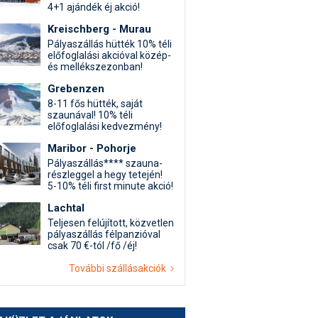
4+1 ajándék éj akció!
Kreischberg - Murau
Pályaszállás hütték 10% téli
előfoglalási akcióval közép-
és mellékszezonban!
Grebenzen
8-11 fős hütték, saját
szaunával! 10% téli
előfoglalási kedvezmény!
Maribor - Pohorje
Pályaszállás**** szauna-
részleggel a hegy tetején!
5-10% téli first minute akció!
Lachtal
Teljesen felújított, közvetlen
pályaszállás félpanzióval
csak 70 €-tól /fő /éj!
További szállásakciók