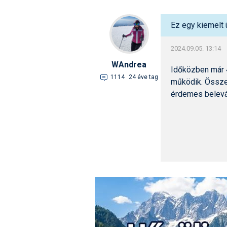
Ez egy kiemelt 
2024.09.05. 13:14
WAndrea
Időközben már 4
1114
24 éve tag
működik. Össze
érdemes belevág