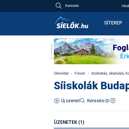
Keresés
Híre
Ch
Bú
SÍTEREP
Pr
Síterepkere
Új
Élménybesz
Ny
Síbérletárak
A
Terepcsopo
Hó
Toplista
Kr
Időjárás előr
Címoldal
Fórum
Síoktatás, sítanulás, h
Kr
Havazás előr
Síiskolák Buda
M
Webkamerá
Fotók
Új üzenet
Keresés
Pályaszállá
ÜZENETEK (1)