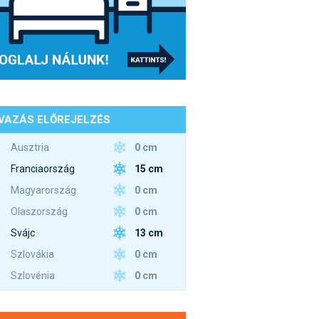
VAZÁS ELŐREJELZÉS
0 cm
Ausztria
15 cm
Franciaország
0 cm
Magyarország
0 cm
Olaszország
13 cm
Svájc
0 cm
Szlovákia
0 cm
Szlovénia