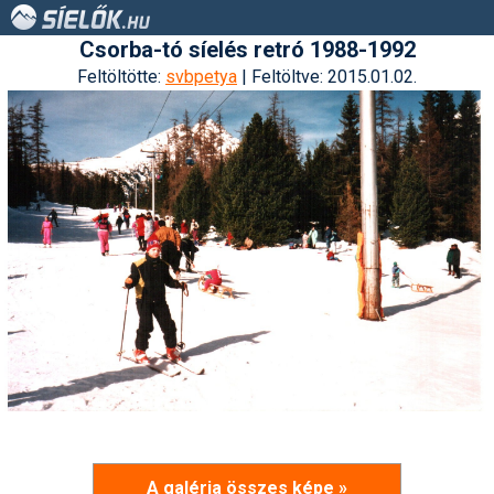
Csorba-tó síelés retró 1988-1992
Feltöltötte:
svbpetya
| Feltöltve: 2015.01.02.
A galéria összes képe »