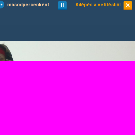
másodpercenként
vetítés
Kilépés a vetítésből
kisképek
11/19