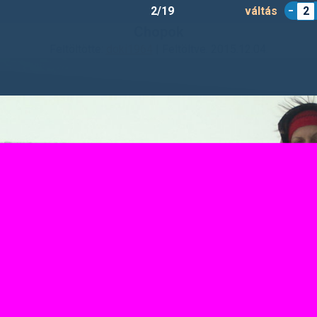
2/19
váltás
2
Chopok
Feltöltötte:
doki1964
| Feltöltve: 2015.12.04.