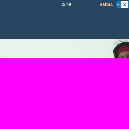
2/19
váltás
2
Chopok
Feltöltötte:
doki1964
| Feltöltve: 2015.12.04.