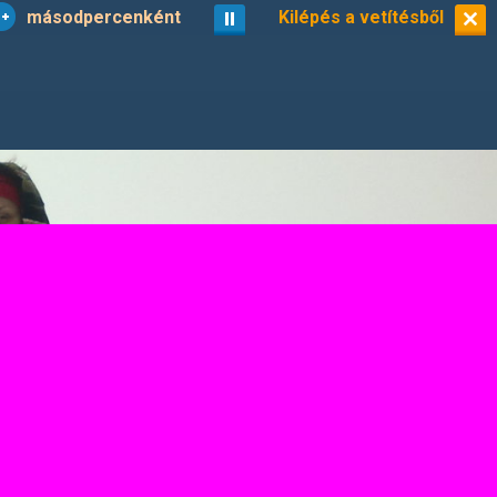
másodpercenként
vetítés
Kilépés a vetítésből
kisképek
3/19