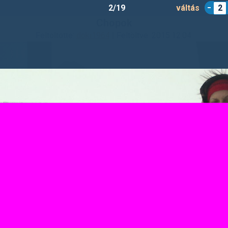
2/19
váltás
2
Chopok
Feltöltötte:
doki1964
| Feltöltve: 2015.12.04.