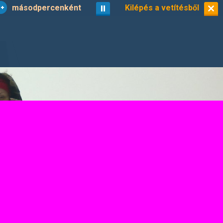
másodpercenként
vetítés
Kilépés a vetítésből
kisképek
9/19