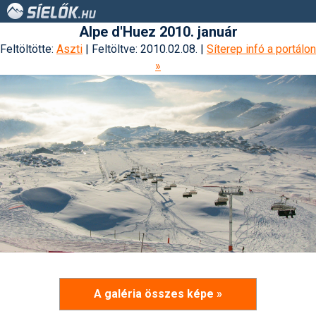
Alpe d'Huez 2010. január
Feltöltötte:
Aszti
| Feltöltve: 2010.02.08. |
Síterep infó a portálon
»
A galéria összes képe »