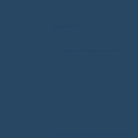
KOMMENTEK
Szólj hozzá, legyél az első!
Alpe d'Huez
Franciaország