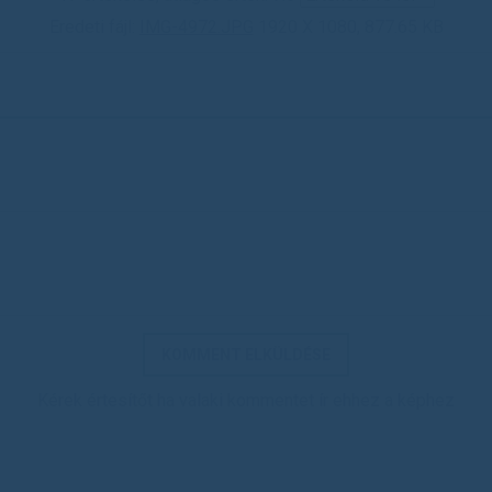
Eredeti fájl:
IMG-4972.JPG
1920 X 1080, 877.65 KB
Kérek értesítőt ha valaki kommentet ír ehhez a képhez