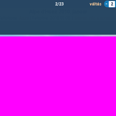
2/23
váltás
2
Alpe d'Huez 2010. január
Feltöltötte:
Aszti
| Feltöltve: 2010.02.08. |
Síterep infó a portálon 