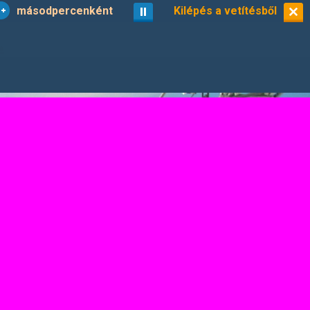
másodpercenként
vetítés
Kilépés a vetítésből
kisképek
7/23
»