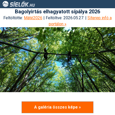
Bagolyirtás elhagyatott sípálya 2026
Feltöltötte:
Máté2026
| Feltöltve: 2026.05.27. |
Síterep infó a
portálon »
A galéria összes képe »