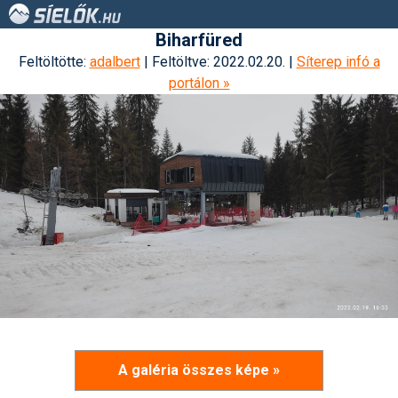
Biharfüred
Feltöltötte:
adalbert
| Feltöltve: 2022.02.20. |
Síterep infó a
portálon »
A galéria összes képe »