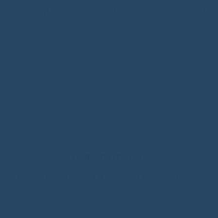
Eredeti fájl:
IMG-20220219-163452.jpg
4000 X 2250, 3.81 MB
Kérek értesítőt ha valaki kommentet ír ehhez a képhez
a
Erdélyi-középhegység
Biharfüred / Stana de Vale