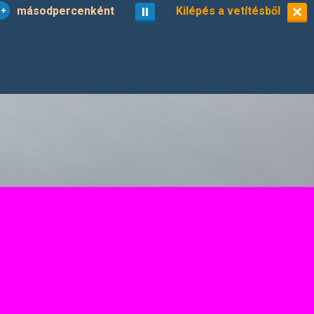
másodpercenként
vetítés
Kilépés a vetítésből
kisképek
16/21
n »