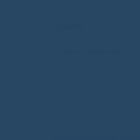
KOMMENTEK
Szólj hozzá, legyél az első!
Biharfüred / Stana de Vale
Románi