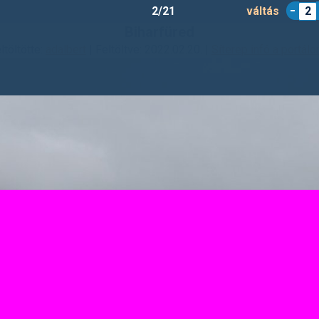
2/21
váltás
2
Biharfüred
ltöltötte:
adalbert
| Feltöltve: 2022.02.20. |
Síterep infó a portálo