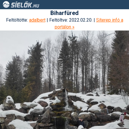
Biharfüred
Feltöltötte:
adalbert
| Feltöltve: 2022.02.20. |
Síterep infó a
portálon »