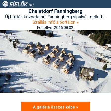
Chaletdorf Fanningberg
Új hütték közvetelnül Fanningberg sípályái mellett! -
Szállás infó a portálon »
Feltöltve: 2016.08.02.
A galéria összes képe »