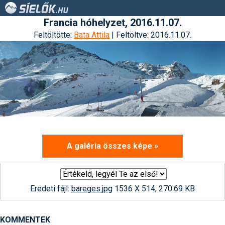
Francia hóhelyzet, 2016.11.07.
Feltöltötte:
Bata Attila
| Feltöltve: 2016.11.07.
A galéria összes képe »
Eredeti fájl:
bareges.jpg
1536 X 514, 270.69 KB
KOMMENTEK