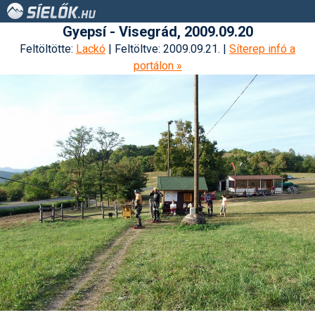
Gyepsí - Visegrád, 2009.09.20
Feltöltötte:
Lackó
| Feltöltve: 2009.09.21. |
Síterep infó a
portálon »