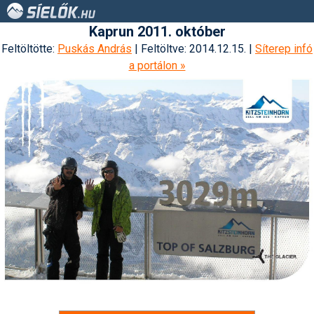
Kaprun 2011. október
Feltöltötte:
Puskás András
| Feltöltve: 2014.12.15. |
Síterep infó
a portálon »