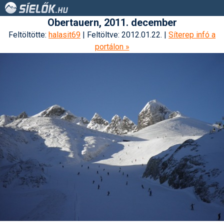
Obertauern, 2011. december
Feltöltötte:
halasit69
| Feltöltve: 2012.01.22. |
Síterep infó a
portálon »