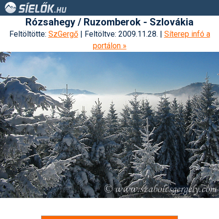
Rózsahegy / Ruzomberok - Szlovákia
Feltöltötte:
SzGergő
| Feltöltve: 2009.11.28. |
Síterep infó a
portálon »