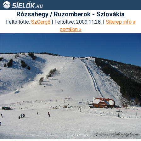
Rózsahegy / Ruzomberok - Szlovákia
Feltöltötte:
SzGergő
| Feltöltve: 2009.11.28. |
Síterep infó a
portálon »