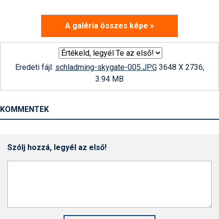
A galéria összes képe »
Eredeti fájl:
schladming-skygate-005.JPG
3648 X 2736,
3.94 MB
KOMMENTEK
Szólj hozzá, legyél az első!