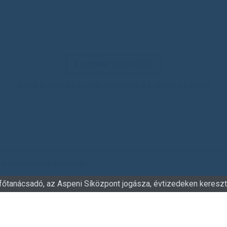
Kérek értesítőt ha valaki kommentet ír ehhez a képhez
k a sísport hazai képviselői
főtanácsadó, az Aspeni Síközpont jogásza, évtizedeken keresztül
ai Klaszter