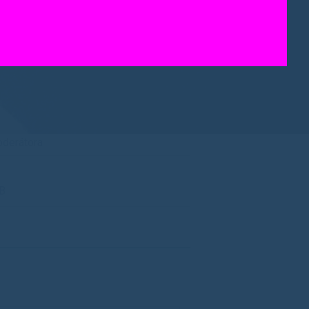
oderátora
B