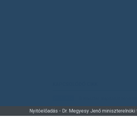
KAPCSOLÓDÓ CIKK
Sí klaszter alapítását tervezi
2014.04.17.
Nyitóelőadás - Dr. Megyesy Jenő miniszterelnöki 
KAPCSOLÓDÓ FÓRUMOK
Chernel István Sí és Turisztik
2020.11.12.