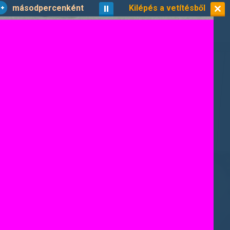
másodpercenként
vetítés
Kilépés a vetítésből
kisképek
8/19
koztatóról