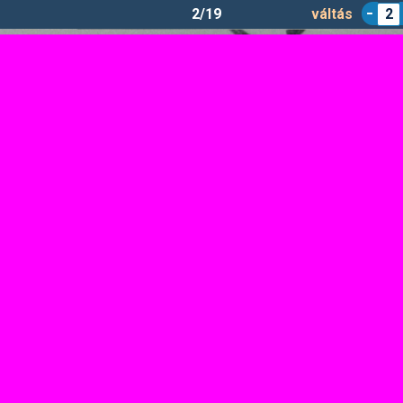
2/19
váltás
2
hernel István Sí Klaszter megalakulás előtti tájé
Feltöltötte:
skioutlet
| Feltöltve: 2014.04.10.