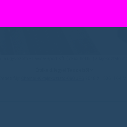
ula ügyvezető - Lavina-Sport Kft. ( skioutlet.hu ) a tájékoztató m
redeti fájl:
Chernel-K.-tajekoztato-080.JPG
2048 X 1536, 1.64 M