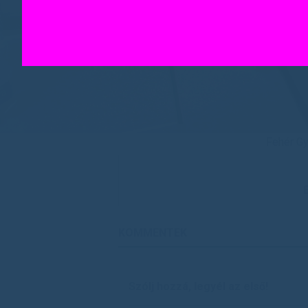
Fehér Gy
E
KOMMENTEK
Szólj hozzá, legyél az első!