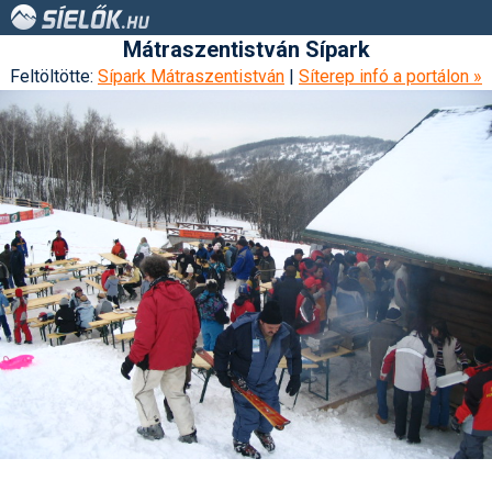
Mátraszentistván Sípark
Feltöltötte:
Sípark Mátraszentistván
|
Síterep infó a portálon »