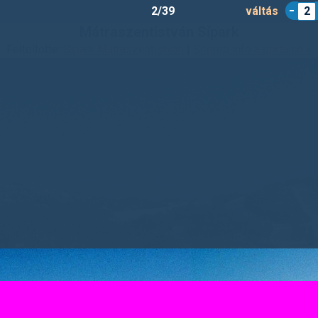
2/39
váltás
2
Mátraszentistván Sípark
Feltöltötte:
Sípark Mátraszentistván
|
Síterep infó a portálon »