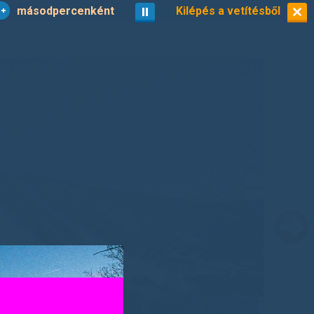
másodpercenként
vetítés
Kilépés a vetítésből
kisképek
2/39