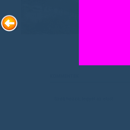
KOMMENTEK
Szólj hozzá, legyél az első!