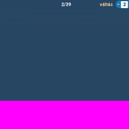
2/39
váltás
2
Mátraszentistván Sípark
Feltöltötte:
Sípark Mátraszentistván
|
Síterep infó a portálon »