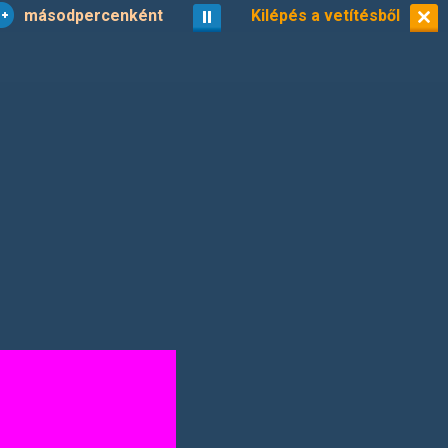
másodpercenként
vetítés
Kilépés a vetítésből
kisképek
25/39