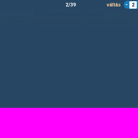
2/39
váltás
2
Mátraszentistván Sípark
Feltöltötte:
Sípark Mátraszentistván
|
Síterep infó a portálon »