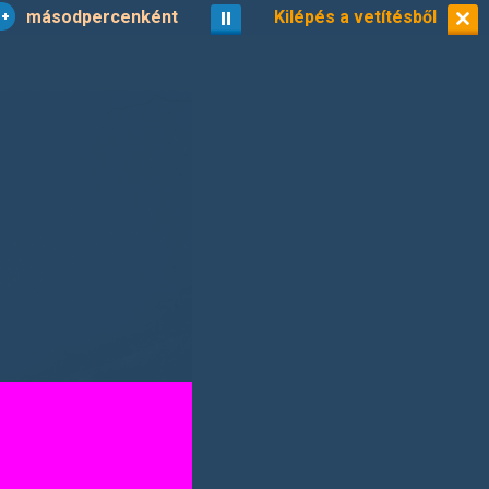
másodpercenként
vetítés
Kilépés a vetítésből
kisképek
30/39