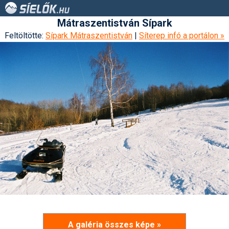
Mátraszentistván Sípark
Feltöltötte:
Sípark Mátraszentistván
|
Síterep infó a portálon »
A galéria összes képe »