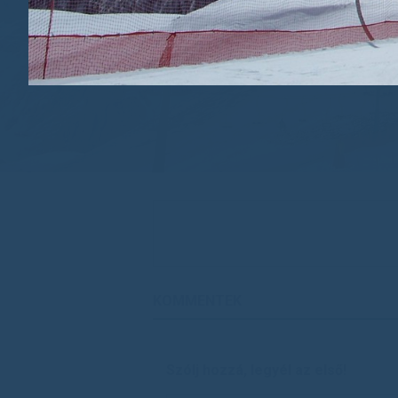
KOMMENTEK
Szólj hozzá, legyél az első!