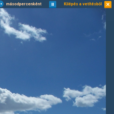
másodpercenként
vetítés
Kilépés a vetítésből
kisképek
1/26
n »