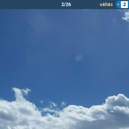
2/26
váltás
2
Tre Valli - Falcade 2008
ltöltötte:
Bencee
| Feltöltve: 2010.01.14. |
Síterep infó a portálo