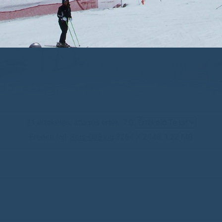
21 értékelés, átlagos érték: 7.0
Eredeti fájl:
Sels-038.jpg
3264 X 2448, 1.22 MB