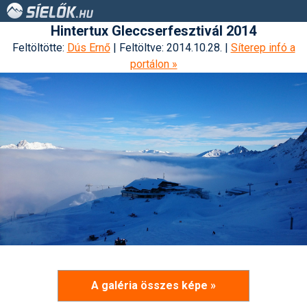
Hintertux Gleccserfesztivál 2014
Feltöltötte:
Dús Ernő
| Feltöltve: 2014.10.28. |
Síterep infó a
portálon »
A galéria összes képe »