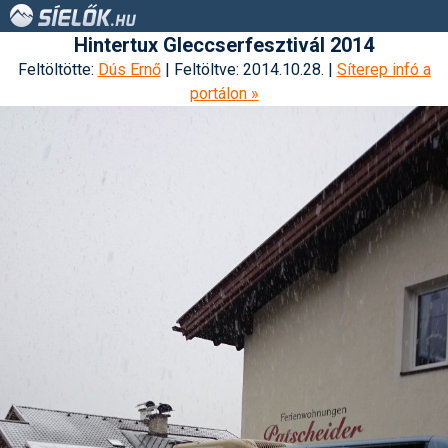
Hintertux Gleccserfesztivál 2014
Feltöltötte:
Dús Ernő
| Feltöltve: 2014.10.28. |
Síterep infó a
portálon »