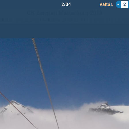
2/34
váltás
2
CH Zermatt Matterhorn 2018
öltötte:
swisspanda
| Feltöltve: 2018.03.29. |
Síterep infó a portá