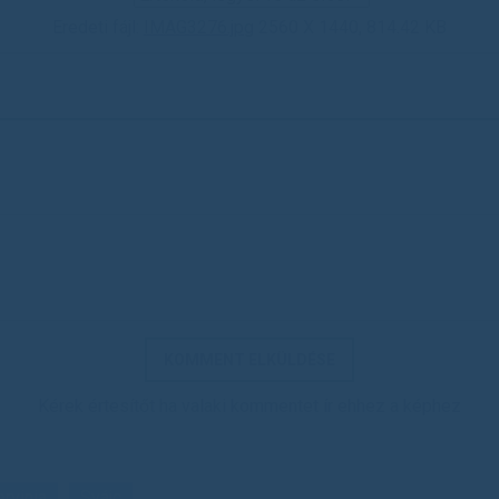
Eredeti fájl:
IMAG3276.jpg
2560 X 1440, 814.42 KB
Kérek értesítőt ha valaki kommentet ír ehhez a képhez
rvinia
Svájc