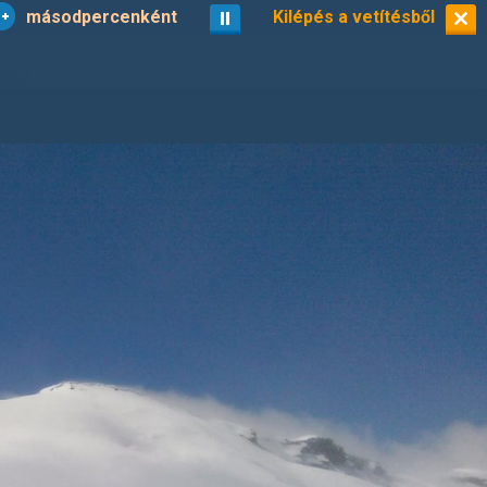
másodpercenként
vetítés
Kilépés a vetítésből
kisképek
9/34
lon »