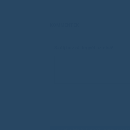
KOMMENTEK
Szólj hozzá, legyél az első!
Zermatt - Matterhorn Ski Paradise - Ce