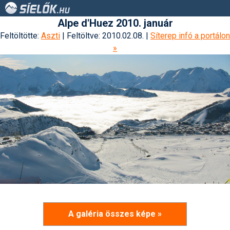
Alpe d'Huez 2010. január
Feltöltötte:
Aszti
| Feltöltve: 2010.02.08. |
Síterep infó a portálon
»
A galéria összes képe »