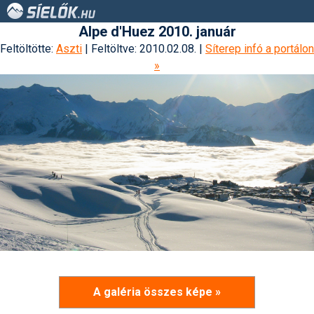
Alpe d'Huez 2010. január
Feltöltötte:
Aszti
| Feltöltve: 2010.02.08. |
Síterep infó a portálon
»
A galéria összes képe »