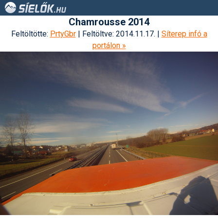
Chamrousse 2014
Feltöltötte:
PrtyGbr
| Feltöltve: 2014.11.17. |
Síterep infó a
portálon »