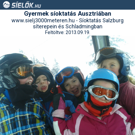
Gyermek síoktatás Ausztriában
www.sielj3000meteren.hu - Síoktatás Salzburg
síterepein és Schladmingban
Feltöltve: 2013.09.19.