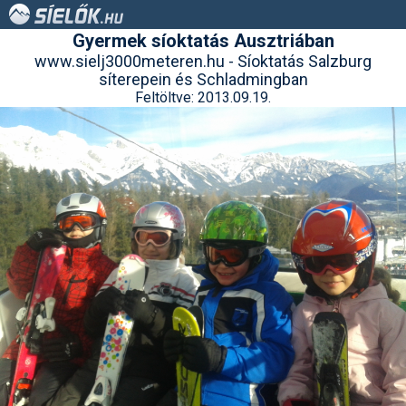
Gyermek síoktatás Ausztriában
www.sielj3000meteren.hu - Síoktatás Salzburg
síterepein és Schladmingban
Feltöltve: 2013.09.19.