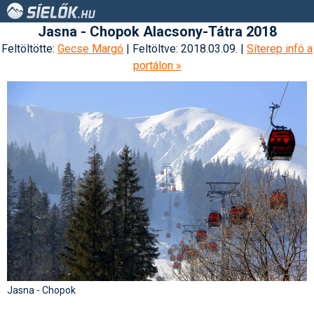
Jasna - Chopok Alacsony-Tátra 2018
Feltöltötte:
Gecse Margó
| Feltöltve: 2018.03.09. |
Síterep infó a
portálon »
Jasna - Chopok