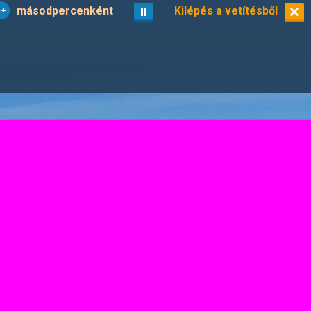
másodpercenként
vetítés
Kilépés a vetítésből
kisképek
12/20
n »