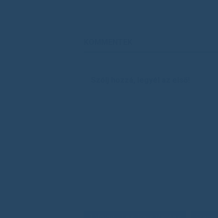
KOMMENTEK
Szólj hozzá, legyél az első!
3 Völgy - Les Trois Vallées
Franci