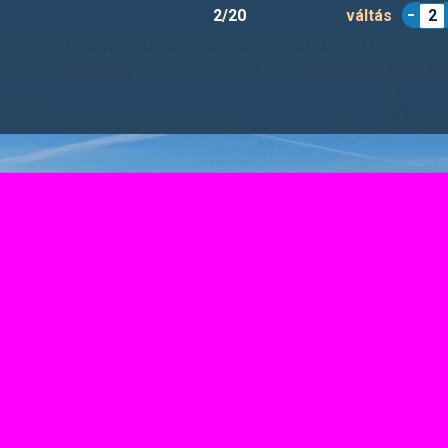
2/20
váltás
2
Les Menuires - 2016. december 16.
ltöltötte:
WAndrea
| Feltöltve: 2016.12.16. |
Síterep infó a portálo