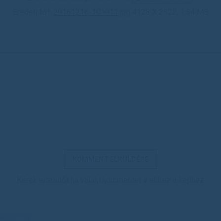
Eredeti fájl:
20161216-101011.jpg
4128 X 2322, 1.54 MB
Kérek értesítőt ha valaki kommentet ír ehhez a képhez
aország