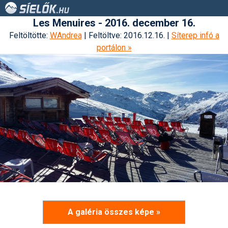
Les Menuires - 2016. december 16.
Feltöltötte:
WAndrea
| Feltöltve: 2016.12.16. |
Síterep infó a
portálon »
A galéria összes képe »