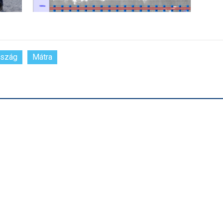
rszág
Mátra