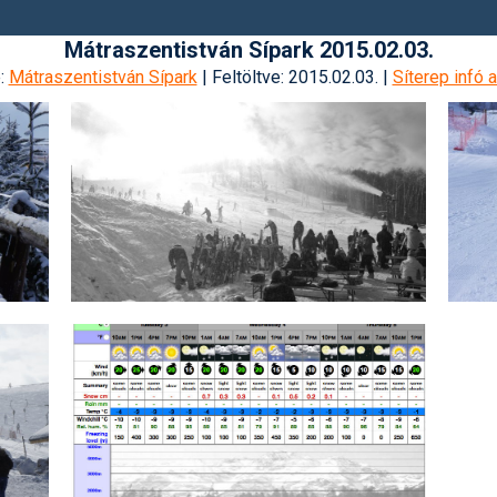
Mátraszentistván Sípark 2015.02.03.
e:
Mátraszentistván Sípark
| Feltöltve: 2015.02.03. |
Síterep infó a