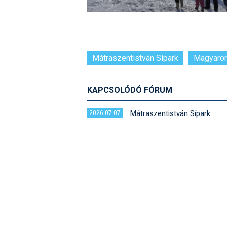
Mátraszentistván Sípark
Magyaro
KAPCSOLÓDÓ FÓRUM
Mátraszentistván Sípark
2026.07.07.