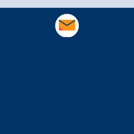
E-mail:
sielok@sielok.hu
Web:
sielok.hu
Cím:
1143 Budapest Mogyoródi út 4.
51-es kapucsengő