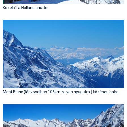
Közelről a Hollandiahütte
Mont Blanc (légvonalban 106km-re van nyugatra.) középen balra