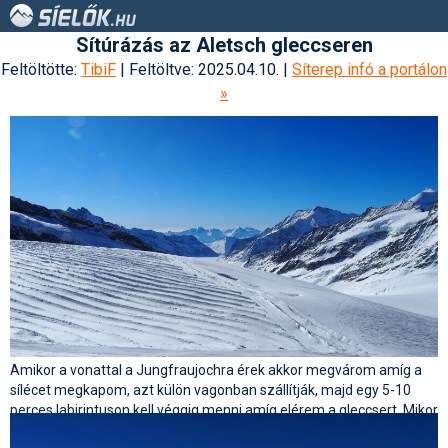
Sítúrázás az Aletsch gleccseren
Feltöltötte:
TibiF
| Feltöltve: 2025.04.10. |
Síterep infó a portálon
»
Amikor a vonattal a Jungfraujochra érek akkor megvárom amíg a
sílécet megkapom, azt külön vagonban szállítják, majd egy 5-10
perces labirintuson kell véggig menni amíg elérem a gleccsert. Mikor
a sötét folyosó végébe érkezek ez a kép tárul elém.