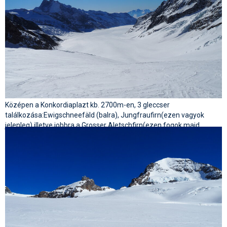
Középen a Konkordiaplazt kb. 2700m-en, 3 gleccser
találkozása:Ewigschneefäld (balra), Jungfraufirn(ezen vagyok
jelenleg) illetve jobbra a Grosser Aletschfirn(ezen fogok majd
felfele menni).