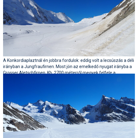
A Konkordiaplaztnál én jobbra fordulok: eddig volt a lecsúszás a déli
irányban a Jungfraufirnen. Most jön az emelkedő nyugat irányba a
Grosser Aletschfirnen. Kb. 2700 méterről megyek felfele a
Lötschenlückeig(3156m) onnan pedig lesíklás a Lötschentalba