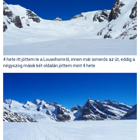
4 hete itt jöttem le a Louwihornról, innen már ismerős az út, eddig a
négyszög másik két oldalán jöttem mint 4 hete