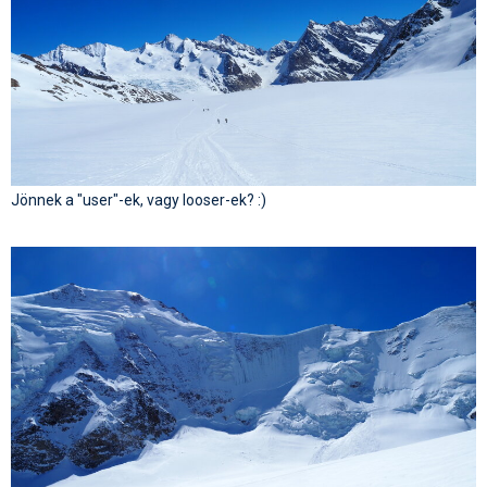
Jönnek a "user"-ek, vagy looser-ek? :)