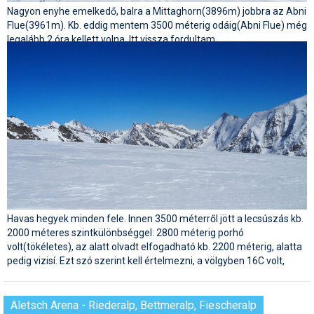
Nagyon enyhe emelkedő, balra a Mittaghorn(3896m) jobbra az Abni
Flue(3961m). Kb. eddig mentem 3500 méterig odáig(Abni Flue) még
legalább 2 óra kellett volna. Itt vissza fordultam.
Havas hegyek minden fele. Innen 3500 méterről jött a lecsúszás kb.
2000 méteres szintkülönbséggel: 2800 méterig porhó
volt(tökéletes), az alatt olvadt elfogadható kb. 2200 méterig, alatta
pedig vizisí. Ezt szó szerint kell értelmezni, a völgyben 16C volt,
Aletsch Arena - Riederalp, Bettmeralp, Fiescheralp