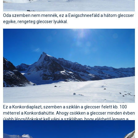
Oda szemben nem mennék, ez a Ewigschneefäld a hátom gleccser
egyike, rengeteg gleccser lyukkal.
Ez a Konkordiaplazt, szemben a sziklán a gleccser felett kb. 100
méterrel a Konkordiahütte. Ahogy csökken a gleccser minden évben
újabb lépcsőfokokat kell vájni a sziklában, hogy elérhető legyen a
hütte.