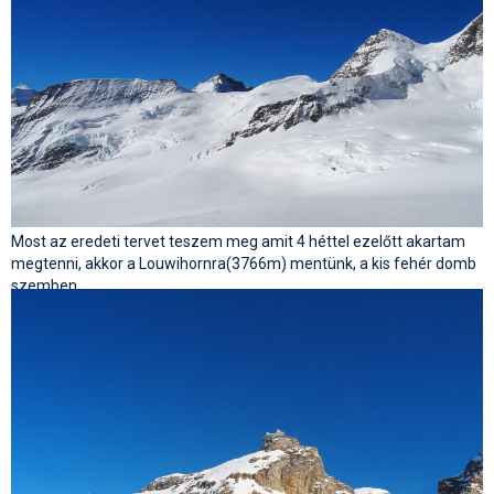
Most az eredeti tervet teszem meg amit 4 héttel ezelőtt akartam
megtenni, akkor a Louwihornra(3766m) mentünk, a kis fehér domb
szemben