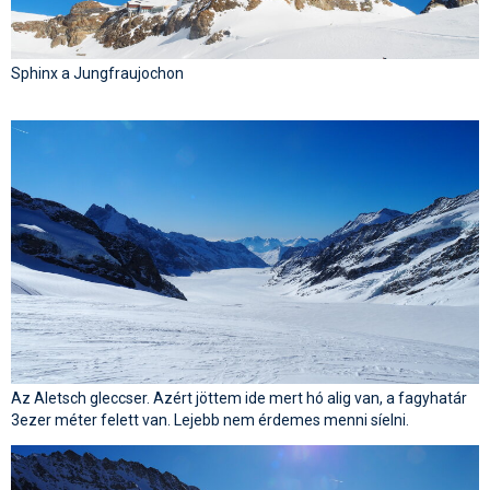
Sphinx a Jungfraujochon
Az Aletsch gleccser. Azért jöttem ide mert hó alig van, a fagyhatár
3ezer méter felett van. Lejebb nem érdemes menni síelni.