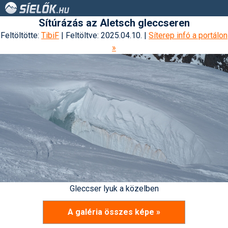
Sítúrázás az Aletsch gleccseren
Feltöltötte:
TibiF
| Feltöltve: 2025.04.10. |
Síterep infó a portálon
»
Gleccser lyuk a közelben
A galéria összes képe »