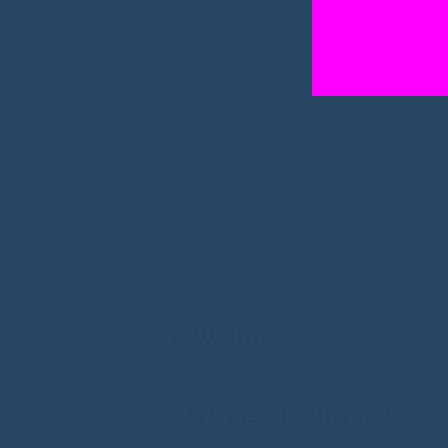
KOMMENTEK
Szólj hozzá, legyél az első!