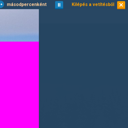
másodpercenként
vetítés
Kilépés a vetítésből
kisképek
3/8
on »