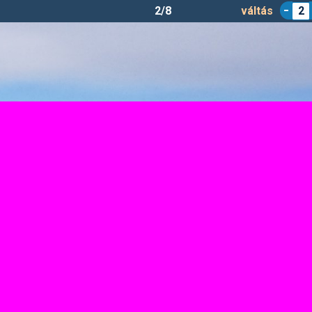
2/8
váltás
2
Eben im Pongau
töltötte:
Varghasz
| Feltöltve: 2019.02.01. |
Síterep infó a portál