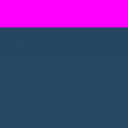
1 értékelés, átlagos érték: 9.0
Eredeti fájl:
IMG-20190129-145137.jpg
3968 X 2976, 3.45 MB