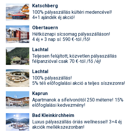
Katschberg
100% pályaszállás kültéri medencével!
4+1 ajándék éj akció!
Obertauern
Hétköznapi sícsomag pályaszálláson!
4 éj + 3 nap sí: 590 €-tól /fő!
Lachtal
Teljesen felújított, közvetlen pályaszállás
félpanzióval csak 70 €-tól /fő /éj!
Lachtal
100% pályaszállás!
5% téli előfoglalási akció a teljes síszezonra!
Kaprun
Apartmanok a sífelvonótól 250 méterre! 15%
előfoglalási kedvezmény!
Bad Kleinkirchheim
Luxus pályaszállás óriás wellnessel! 3=4 éj
akciók mellékszezonban!