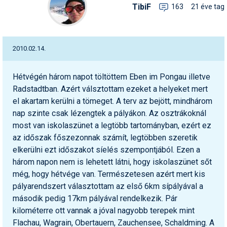
TibiF
163
21 éve tag
2010.02.14.
Hétvégén három napot töltöttem Eben im Pongau illetve
Radstadtban. Azért válsztottam ezeket a helyeket mert
el akartam kerülni a tömeget. A terv az bejött, mindhárom
nap szinte csak lézengtek a pályákon. Az osztrákoknál
most van iskolaszünet a legtöbb tartományban, ezért ez
az időszak főszezonnak számít, legtöbben szeretik
elkerülni ezt időszakot síelés szempontjából. Ezen a
három napon nem is lehetett látni, hogy iskolaszünet sőt
még, hogy hétvége van. Természetesen azért mert kis
pályarendszert választottam az első 6km sípályával a
második pedig 17km pályával rendelkezik. Pár
kilométerre ott vannak a jóval nagyobb terepek mint
Flachau, Wagrain, Obertauern, Zauchensee, Schaldming. A