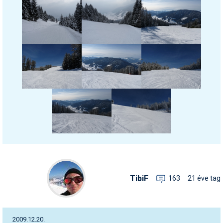
TibiF
163
21 éve tag
2009.12.20.