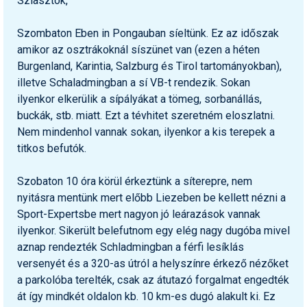
Sziasztok,
Termékajánló
Szombaton Eben in Pongauban síeltünk. Ez az időszak
amikor az osztrákoknál síszünet van (ezen a héten
Történelem
Burgenland, Karintia, Salzburg és Tirol tartományokban),
Túrasí
illetve Schaladmingban a sí VB-t rendezik. Sokan
ilyenkor elkerülik a sípályákat a tömeg, sorbanállás,
Utasbiztosítás
buckák, stb. miatt. Ezt a tévhitet szeretném eloszlatni.
Nem mindenhol vannak sokan, ilyenkor a kis terepek a
Utazási tippek
titkos befutók.
Védőfelszerelés
Szobaton 10 óra körül érkeztünk a síterepre, nem
Wellness
nyitásra mentünk mert előbb Liezeben be kellett nézni a
Sport-Expertsbe mert nagyon jó leárazások vannak
ilyenkor. Sikerült belefutnom egy elég nagy dugóba mivel
aznap rendezték Schladmingban a férfi lesíklás
versenyét és a 320-as útról a helyszínre érkező nézőket
a parkolóba terelték, csak az átutazó forgalmat engedték
át így mindkét oldalon kb. 10 km-es dugó alakult ki. Ez