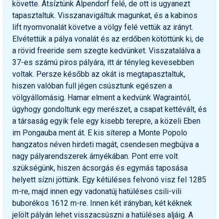
követte. Átsíztünk Alpendorf felé, de ott is ugyanezt
tapasztaltuk. Visszanavigáltuk magunkat, és a kabinos
lift nyomvonalát követve a völgy felé vettük az irányt.
Elvétettük a pálya vonalát és az erdőben kötöttünk ki, de
a rövid freeride sem szegte kedvünket. Visszatalálva a
37-es számú piros pályára, itt ár tényleg kevesebben
voltak. Persze később az okát is megtapasztaltuk,
hiszen valóban full jégen csúsztunk egészen a
völgyállomásig. Hamar elment a kedvünk Wagraintól,
úgyhogy gondoltunk egy merészet, a csapat kettévált, és
a társaság egyik fele egy kisebb terepre, a közeli Eben
im Pongauba ment át. E kis síterep a Monte Popolo
hangzatos néven hirdeti magát, csendesen megbújva a
nagy pályarendszerek árnyékában. Pont erre volt
szükségünk, hiszen ácsorgás és egymás taposása
helyett sízni jöttünk. Egy kétüléses felvonó visz fel 1285
m-re, majd innen egy vadonatúj hatüléses csili-vili
buborékos 1612 m-re. Innen két irányban, két kéknek
jelölt pályán lehet visszacsúszni a hatüléses aljáig. A