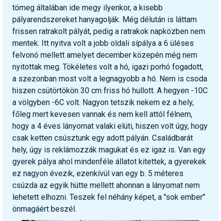
tömeg általában ide megy ilyenkor, a kisebb
pályarendszereket hanyagolják. Még délután is láttam
frissen ratrakolt pályát, pedig a ratrakok napközben nem
mentek. Itt nyitva volt a jobb oldali sípálya a 6 üléses
felvonó mellett amelyet december közepén még nem
nyitottak meg. Tökéletes volt a hó, igazi porhó fogadott,
a szezonban most volt a legnagyobb a hó. Nem is csoda
hiszen csütörtökön 30 cm friss hó hullott. A hegyen -10C
a völgyben -6C volt. Nagyon tetszik nekem ez a hely,
főleg mert kevesen vannak és nem kell attól félnem,
hogy a 4 éves lányomat valaki elüti, hiszen volt úgy, hogy
csak ketten csúsztunk egy adott pályán. Családbarát
hely, úgy is reklámozzák magukat és ez igaz is. Van egy
gyerek pálya ahol mindenféle állatot kitettek, a gyerekek
ez nagyon évezik, ezenkívül van egy b. 5 méteres
csúzda az egyik hütte mellett ahonnan a lányomat nem
lehetett elhozni. Teszek fel néhány képet, a "sok ember"
önmagáért beszél.