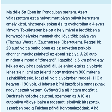
Ma délelőtt Eben im Pongauban síeltem. Azért
választottam ezt a helyet mert olyan pályát kerestem
amely kicsi, nincsenek sokan és itt gyakorolhat a 4 éves
lányom. Tökéletesen bejött a hely mivel a legtöbben a
környező helyekre mennek ahol jóva több pálya van
(Flachau, Wagrain, Zauchensee, Obertauern). Reggel kb.
20 autó volt a parkolóban ez az egyetlen parkoló
ahonnan megközelíthető az ebeni sípálya. A 20 autó
mindent elmond a "tömegről". Igazából a 6 km pálya egy
kék és egy piros pályából áll. Jelenleg egész a völgyig
lehet síelni ami azt jelenti, hogy majdnem 800 méter a
szintkülönbség. Igazi tél volt, a völgyben reggel -11C a
hegyen -18C volt, ki lehetett bírni igazából a símaszknak
nagy hasznát vettem. Gyönyőrű a táj, hátam mögött a
Dachstein hófödte csúcsai, szemben az A10-es
autópálya völgye, balra a radstadti sípályák látszottak,
szemben pedig Falchau pályái körvonalazódtak. A hó