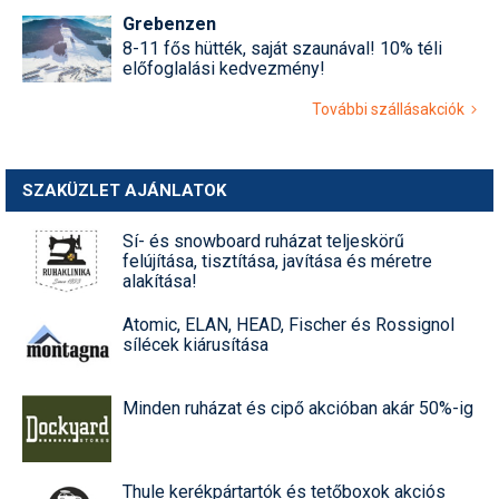
Grebenzen
8-11 fős hütték, saját szaunával! 10% téli
előfoglalási kedvezmény!
További szállásakciók
SZAKÜZLET AJÁNLATOK
Sí- és snowboard ruházat teljeskörű
felújítása, tisztítása, javítása és méretre
alakítása!
Atomic, ELAN, HEAD, Fischer és Rossignol
sílécek kiárusítása
Minden ruházat és cipő akcióban akár 50%-ig
Thule kerékpártartók és tetőboxok akciós