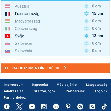
0 cm
Ausztria
15 cm
Franciaország
0 cm
Magyarország
0 cm
Olaszország
13 cm
Svájc
0 cm
Szlovákia
0 cm
Szlovénia
FELIRATKOZOM A HÍRLEVÉLRE
Impresszum
Kapcsolat
Médiaajánlat
Látogatottság
Adatkezelés
Szerzői jogok
Partnereink
Logóink
Partnerdoboz