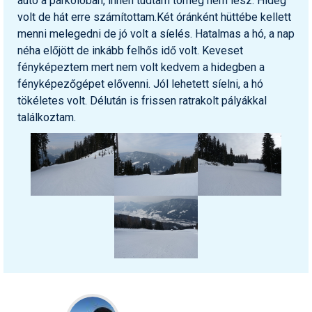
autó a parkolóban, innen tudtam tömeg nem lesz. Hideg
volt de hát erre számítottam.Két óránként hüttébe kellett
menni melegedni de jó volt a síelés. Hatalmas a hó, a nap
néha előjött de inkább felhős idő volt. Keveset
fényképeztem mert nem volt kedvem a hidegben a
fényképezőgépet elővenni. Jól lehetett síelni, a hó
tökéletes volt. Délután is frissen ratrakolt pályákkal
találkoztam.