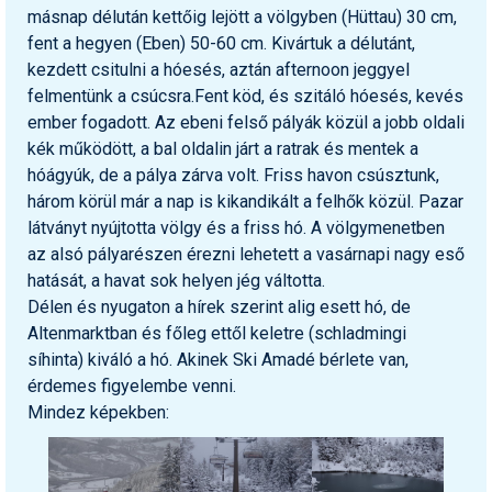
Pályázatok
másnap délután kettőig lejött a völgyben (Hüttau) 30 cm,
fent a hegyen (Eben) 50-60 cm. Kivártuk a délutánt,
Portálinfo
kezdett csitulni a hóesés, aztán afternoon jeggyel
felmentünk a csúcsra.Fent köd, és szitáló hóesés, kevés
Rajzok
ember fogadott. Az ebeni felső pályák közül a jobb oldali
Síbérletárak
kék működött, a bal oldalin járt a ratrak és mentek a
hóágyúk, de a pálya zárva volt. Friss havon csúsztunk,
Síbörze
három körül már a nap is kikandikált a felhők közül. Pazar
látványt nyújtotta völgy és a friss hó. A völgymenetben
Sícipő
az alsó pályarészen érezni lehetett a vasárnapi nagy eső
Sífelszerelés
hatását, a havat sok helyen jég váltotta.
Délen és nyugaton a hírek szerint alig esett hó, de
Sífutás
Altenmarktban és főleg ettől keletre (schladmingi
síhinta) kiváló a hó. Akinek Ski Amadé bérlete van,
Síléc
érdemes figyelembe venni.
Símánia
Mindez képekben:
Síoktatás