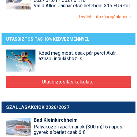
2027.01.01 - 2027.01.10
Val d Allos Január első hetében! 315 EUR-tól
További utazási ajánlatok
UTASBIZTOSÍTÁS 10% KEDVEZMÉNNYEL
Kösd meg most, csak pár perc! Akár
aznapi induláshoz is.
Utasbiztosítás kalkulátor
SZÁLLÁSAKCIÓK 2026/2027
Bad Kleinkirchheim
Pályaközeli apartmanok (300 m)! 6 napos
gyerek síbérlet csak 6 €!