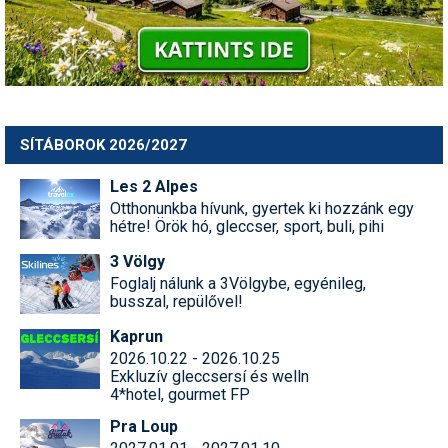
SÍTÁBOROK 2026/2027
Les 2 Alpes
Otthonunkba hívunk, gyertek ki hozzánk egy
hétre! Örök hó, gleccser, sport, buli, pihi
3 Völgy
Foglalj nálunk a 3Völgybe, egyénileg,
busszal, repülővel!
Kaprun
2026.10.22 - 2026.10.25
Exkluzív gleccsersí és welln
4*hotel, gourmet FP
Pra Loup