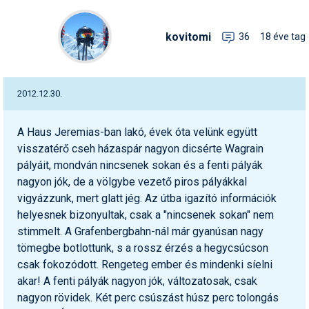
kovitomi
36
18 éve tag
2012.12.30.
A Haus Jeremias-ban lakó, évek óta velünk együtt
visszatérő cseh házaspár nagyon dicsérte Wagrain
pályáit, mondván nincsenek sokan és a fenti pályák
nagyon jók, de a völgybe vezető piros pályákkal
vigyázzunk, mert glatt jég. Az útba igazító információk
helyesnek bizonyultak, csak a "nincsenek sokan" nem
stimmelt. A Grafenbergbahn-nál már gyanúsan nagy
tömegbe botlottunk, s a rossz érzés a hegycsúcson
csak fokozódott. Rengeteg ember és mindenki síelni
akar! A fenti pályák nagyon jók, változatosak, csak
nagyon rövidek. Két perc csúszást húsz perc tolongás