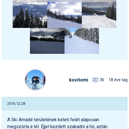
Humor
Hütte
Ingatlan
Interjúk
Játékok
Kerékpár
Korcsolya
kovitomi
36
18 éve tag
Könyvajánló
Magazinok
2016.12.28.
Munkavállalás
A Ski Amadé területének keleti felét alaposan
Olvasnivaló
megszórta a tél. Éjjel kezdett szakadni a hó, aztán