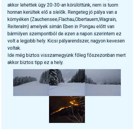
akkor lehettek úgy 20-30-an körülöttünk, nem is tuom
honnan kerültek elő a síelők. Rengeteg jó pálya van a
környéken (Zauchensee,Flachau,Obertauern,Wagrain,
Reiteralm) amelyek simán Eben in Pongau előtt van
bármilyen szempontból de ezen a napon szerintem ez
volt a legjobb hely. Kicsi pályarendszer, nagyon kevesen
voltak.
Ide még biztos visszamegyünk főleg főszezonban mert
akkor biztos tipp ez a hely.