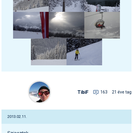
Síruházat
Síszerviz
Sítechnika
Síugrás
Snowboard
Snowboardfelszerelés
Sportorvos
Szakértők
TibiF
163
21 éve tag
Szánkó
Szótárak
2013.02.11.
Telemark
Téli sportok