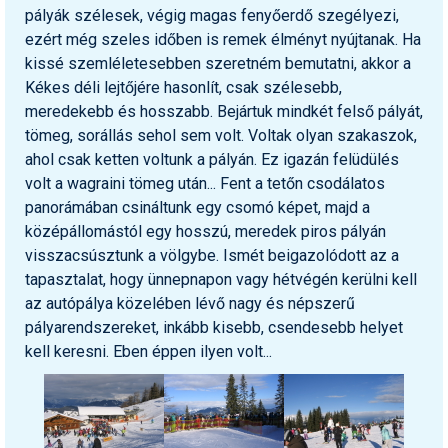
pályák szélesek, végig magas fenyőerdő szegélyezi,
ezért még szeles időben is remek élményt nyújtanak. Ha
kissé szemléletesebben szeretném bemutatni, akkor a
Kékes déli lejtőjére hasonlít, csak szélesebb,
meredekebb és hosszabb. Bejártuk mindkét felső pályát,
tömeg, sorállás sehol sem volt. Voltak olyan szakaszok,
ahol csak ketten voltunk a pályán. Ez igazán felüdülés
volt a wagraini tömeg után... Fent a tetőn csodálatos
panorámában csináltunk egy csomó képet, majd a
középállomástól egy hosszú, meredek piros pályán
visszacsúsztunk a völgybe. Ismét beigazolódott az a
tapasztalat, hogy ünnepnapon vagy hétvégén kerülni kell
az autópálya közelében lévő nagy és népszerű
pályarendszereket, inkább kisebb, csendesebb helyet
kell keresni. Eben éppen ilyen volt...