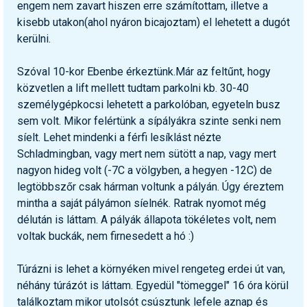
engem nem zavart hiszen erre számítottam, illetve a
kisebb utakon(ahol nyáron bicajoztam) el lehetett a dugót
kerülni.
Szóval 10-kor Ebenbe érkeztünk.Már az feltűnt, hogy
közvetlen a lift mellett tudtam parkolni kb. 30-40
személygépkocsi lehetett a parkolóban, egyeteln busz
sem volt. Mikor felértünk a sípályákra szinte senki nem
síelt. Lehet mindenki a férfi lesíklást nézte
Schladmingban, vagy mert nem sütött a nap, vagy mert
nagyon hideg volt (-7C a völgyben, a hegyen -12C) de
legtöbbszőr csak hárman voltunk a pályán. Úgy éreztem
mintha a saját pályámon síelnék. Ratrak nyomot még
délután is láttam. A pályák állapota tökéletes volt, nem
voltak buckák, nem firnesedett a hó :)
Túrázni is lehet a környéken mivel rengeteg erdei út van,
néhány túrázót is láttam. Egyedül "tömeggel" 16 óra körül
találkoztam mikor utolsót csúsztunk lefele aznap és