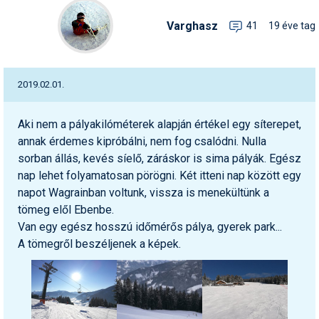
Snowboard
Az idei nyár újdonságai
Regisztráció
Belépés
Chopokon és a Magas-
Filmajánló
Snowboard
Videóajánlás
Válogatás
Varghasz
41
19 éve tag
Pályaszállások
Nyári ajánlatok
Sítáborok oktatással
Cikkek a síoktatásról
Nagykereskedések
Autófelszerelés
Összes ország
Összes ország
Tátrában
Egyéb téli sportok
Miért érdemes regisztrálni?
Freeride
Szánkó
Webkamerák
Utazási irodák
Snowboardoktatók
Sífutóüzletek
Korcsolya
Hóvihar: több méter friss
Versenyek, versenyzők
hó Chilében és
Freestyle
Telemark
Argentínában
2019.02.01.
Sífutásoktatók
Túrasíüzletek
Egyéb termékek
Síelős filmek, videók,
tévéműsorok
Galéria
Túrasí
Kranjska Gora: végre
Akciók
Új termékek
átadták a négyüléses
Aki nem a pályakilóméterek alapján értékel egy síterepet,
Túrasí és Sífutás
felvonót
Hasznos tanácsok
⬇
Telepítsd alkalmazásként a sielok.hu-t
annak érdemes kipróbálni, nem fog csalódni. Nulla
Termékkereső
sorban állás, kevés síelő, záráskor is sima pályák. Egész
Síelést kiegészítő sportok:
Kreischberg: kezdődhet az
Havazin
bringa, szörf, stb.
új Rosenkranz-lift építése
nap lehet folyamatosan pörögni. Két itteni nap között egy
Hírek
napot Wagrainban voltunk, vissza is menekültünk a
Minden egyéb síeléshez
Megnyitott a Riders Park
tömeg elől Ebenbe.
kapcsolódó téma
Donovalyban
Hírlevél
Van egy egész hosszú időmérős pálya, gyerek park...
A honlappal kapcsolatos
A tömegről beszéljenek a képek.
Hójelentés
kérdések és válaszok
Hószán
Kötetlen beszélgetések
Hótalp