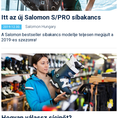
Síruházat
Síszerviz
Itt az új Salomon S/PRO síbakancs
Sítechnika
Salomon Hungary
2019.12.30.
Síugrás
A Salomon bestseller síbakancs modellje teljesen megújult a
2019-es szezonra!
Snowboard
Snowboardfelszerelés
Sportorvos
Szakértők
Szánkó
Szótárak
Telemark
Hogyan válassz sícipőt?
Téli sportok