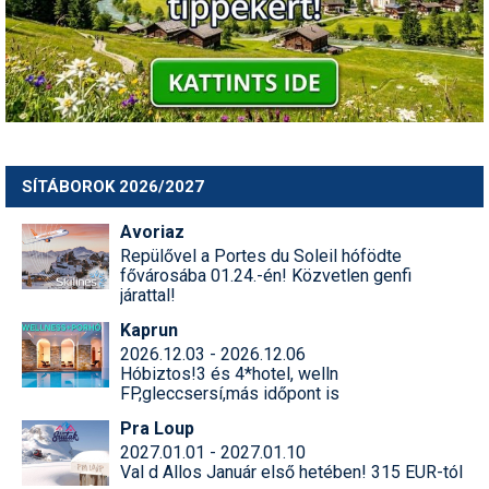
SÍTÁBOROK 2026/2027
Avoriaz
Repülővel a Portes du Soleil hófödte
fővárosába 01.24.-én! Közvetlen genfi
járattal!
Kaprun
2026.12.03 - 2026.12.06
Hóbiztos!3 és 4*hotel, welln
FP,gleccsersí,más időpont is
Pra Loup
2027.01.01 - 2027.01.10
Val d Allos Január első hetében! 315 EUR-tól