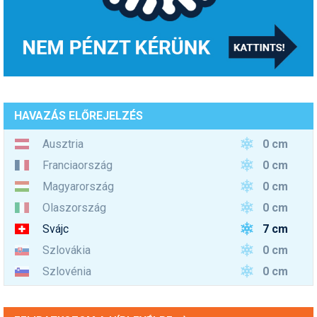
HAVAZÁS ELŐREJELZÉS
0 cm
Ausztria
0 cm
Franciaország
0 cm
Magyarország
0 cm
Olaszország
7 cm
Svájc
0 cm
Szlovákia
0 cm
Szlovénia