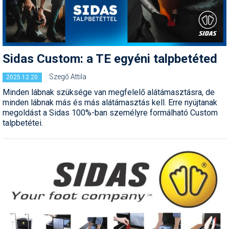
Humor
Hütte
Ingatlan
Sidas Custom: a TE egyéni talpbetéted
Interjúk
Szegő Attila
2025.12.20.
Minden lábnak szüksége van megfelelő alátámasztásra, de
Játékok
minden lábnak más és más alátámasztás kell. Erre nyújtanak
megoldást a Sidas 100%-ban személyre formálható Custom
Kerékpár
talpbetétei.
Korcsolya
Könyvajánló
Magazinok
Munkavállalás
Olvasnivaló