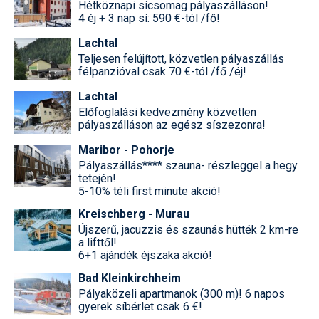
Hétköznapi sícsomag pályaszálláson!
4 éj + 3 nap sí: 590 €-tól /fő!
Lachtal
Teljesen felújított, közvetlen pályaszállás
félpanzióval csak 70 €-tól /fő /éj!
Lachtal
Előfoglalási kedvezmény közvetlen
pályaszálláson az egész síszezonra!
Maribor - Pohorje
Pályaszállás**** szauna- részleggel a hegy
tetején!
5-10% téli first minute akció!
Kreischberg - Murau
Újszerű, jacuzzis és szaunás hütték 2 km-re
a lifttől!
6+1 ajándék éjszaka akció!
Bad Kleinkirchheim
Pályaközeli apartmanok (300 m)! 6 napos
gyerek síbérlet csak 6 €!