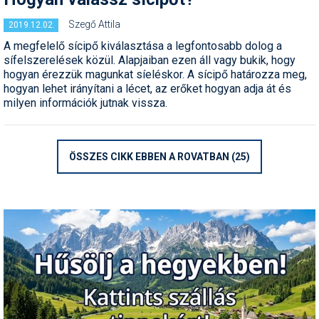
Szegő Attila
Termékajánló
2019.12.02.
A megfelelő sícipő kiválasztása a legfontosabb dolog a
Történelem
sífelszerelések közül. Alapjaiban ezen áll vagy bukik, hogy
hogyan érezzük magunkat síeléskor. A sícipő határozza meg,
Túrasí
hogyan lehet irányítani a lécet, az erőket hogyan adja át és
milyen információk jutnak vissza.
Utasbiztosítás
Utazási tippek
ÖSSZES CIKK EBBEN A ROVATBAN (25)
Védőfelszerelés
Wellness