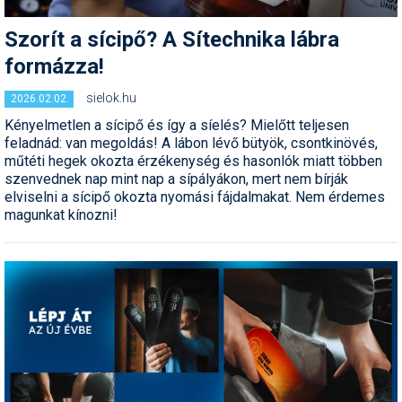
Snowboard
Az idei nyár újdonságai
Regisztráció
Belépés
Chopokon és a Magas-
Filmajánló
Snowboard
Videóajánlás
Válogatás
Szorít a sícipő? A Sítechnika lábra
Pályaszállások
Nyári ajánlatok
Sítáborok oktatással
Cikkek a síoktatásról
Nagykereskedések
Autófelszerelés
Összes ország
Összes ország
Tátrában
Egyéb téli sportok
Miért érdemes regisztrálni?
Freeride
Szánkó
Webkamerák
formázza!
Utazási irodák
Snowboardoktatók
Sífutóüzletek
Korcsolya
Hóvihar: több méter friss
Versenyek, versenyzők
hó Chilében és
Freestyle
Telemark
sielok.hu
2026.02.02.
Argentínában
Sífutásoktatók
Túrasíüzletek
Egyéb termékek
Síelős filmek, videók,
Kényelmetlen a sícipő és így a síelés? Mielőtt teljesen
tévéműsorok
Galéria
Túrasí
Kranjska Gora: végre
feladnád: van megoldás! A lábon lévő bütyök, csontkinövés,
Akciók
Új termékek
átadták a négyüléses
műtéti hegek okozta érzékenység és hasonlók miatt többen
Túrasí és Sífutás
felvonót
Hasznos tanácsok
⬇
Telepítsd alkalmazásként a sielok.hu-t
szenvednek nap mint nap a sípályákon, mert nem bírják
Termékkereső
elviselni a sícipő okozta nyomási fájdalmakat. Nem érdemes
Síelést kiegészítő sportok:
Kreischberg: kezdődhet az
Havazin
magunkat kínozni!
bringa, szörf, stb.
új Rosenkranz-lift építése
Hírek
Minden egyéb síeléshez
Megnyitott a Riders Park
kapcsolódó téma
Donovalyban
Hírlevél
A honlappal kapcsolatos
Hójelentés
kérdések és válaszok
Hószán
Kötetlen beszélgetések
Hótalp