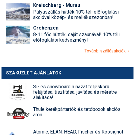
Kreischberg - Murau
Pályaszállás hütték 10% téli előfoglalási
akcióval közép- és mellékszezonban!
Grebenzen
8-11 fős hütték, saját szaunával! 10% téli
előfoglalási kedvezmény!
További szállásakciók
SZAKÜZLET AJÁNLATOK
Sí- és snowboard ruházat teljeskörű
felújítása, tisztítása, javítása és méretre
alakítása!
Thule kerékpártartók és tetőboxok akciós
áron
Atomic, ELAN, HEAD, Fischer és Rossignol