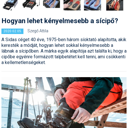
Pályázatok
Portálinfo
Hogyan lehet kényelmesebb a sícipő?
Rajzok
Szegő Attila
2020.02.05.
Síbérletárak
A Sidas céget 40 éve, 1975-ben három síoktató alapította, akik
keresték a módját, hogyan lehet sokkal kényelmesebb a
Síbörze
lábnak a sícipőben. A márka egyik alapítója azt találta ki, hogy a
cipőbe egyénre formázott talpbetétet kell tenni, ami csökkenti
Sícipő
a kellemetlenségeket.
Sífelszerelés
Sífutás
Síléc
Símánia
Síoktatás