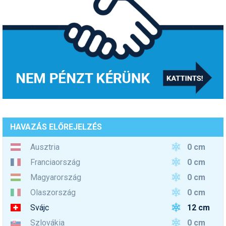
HAVAZÁS ELŐREJELZÉS
0 cm
Ausztria
0 cm
Franciaország
0 cm
Magyarország
0 cm
Olaszország
12 cm
Svájc
0 cm
Szlovákia