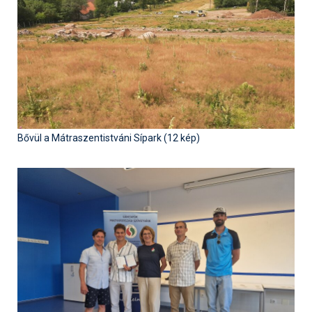
Pályázatok
Portálinfo
Rajzok
Síbérletárak
Síbörze
Bővül a Mátraszentistváni Sípark (12 kép)
Sícipő
Sífelszerelés
Sífutás
Síléc
Símánia
Síoktatás