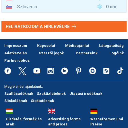
0 cm
Szlovénia
FELIRATKOZOM A HÍRLEVÉLRE
Impresszum
Kapcsolat
Médiaajánlat
Látogatottság
Adatkezelés
Szerzői jogok
Partnereink
Logóink
Partnerdoboz
Megjelenési ajánlatunk:
Szállásadóknak
Szaküzleteknek
Utazási irodáknak
Síiskoláknak
Síoktatóknak
Hirdetési formák és
Advertising forms
Werbeformen und
árak
and prices
Preise