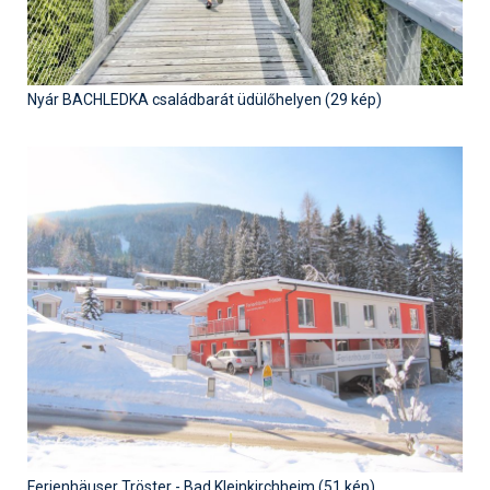
Nyár BACHLEDKA családbarát üdülőhelyen (29 kép)
Ferienhäuser Tröster - Bad Kleinkirchheim (51 kép)