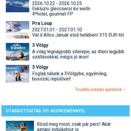
2026.10.22 - 2026.10.25
Exkluzív gleccsersí és welln
4*hotel, gourmet FP
Pra Loup
2027.01.01 - 2027.01.10
Val d Allos Január első hetében! 315 EUR-tól
3 Völgy
A világ legnagyobb síterepe, az itteni legjobb
szállásokkal, mégis jó áron!
3 Völgy
Foglalj nálunk a 3Völgybe, egyénileg,
busszal, repülővel!
További utazási ajánlatok
UTASBIZTOSÍTÁS 10% KEDVEZMÉNNYEL
Kösd meg most, csak pár perc! Akár
aznapi induláshoz is.