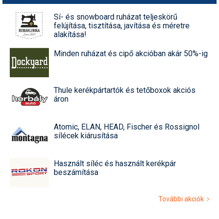
Sí- és snowboard ruházat teljeskörű
felújítása, tisztítása, javítása és méretre
alakítása!
Minden ruházat és cipő akcióban akár 50%-ig
Thule kerékpártartók és tetőboxok akciós
áron
Atomic, ELAN, HEAD, Fischer és Rossignol
sílécek kiárusítása
Használt síléc és használt kerékpár
beszámítása
További akciók