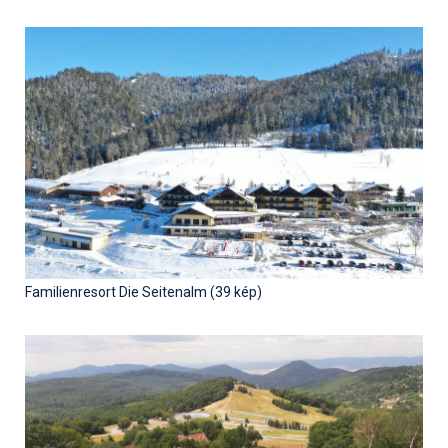
Humor
Hütte
Ingatlan
Interjúk
Játékok
Kerékpár
Korcsolya
Familienresort Die Seitenalm (39 kép)
Könyvajánló
Magazinok
Munkavállalás
Olvasnivaló