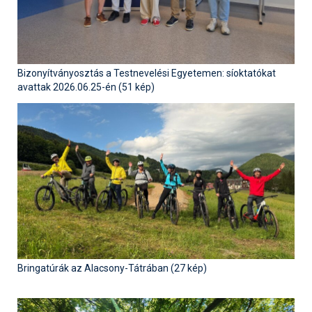
Síruházat
Síszerviz
Sítechnika
Bizonyítványosztás a Testnevelési Egyetemen: síoktatókat
Síugrás
avattak 2026.06.25-én (51 kép)
Snowboard
Snowboardfelszerelés
Sportorvos
Szakértők
Szánkó
Szótárak
Bringatúrák az Alacsony-Tátrában (27 kép)
Telemark
Téli sportok