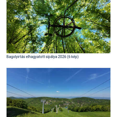
Termékajánló
Történelem
Túrasí
Utasbiztosítás
Utazási tippek
Bagolyirtás elhagyatott sípálya 2026 (6 kép)
Védőfelszerelés
Wellness