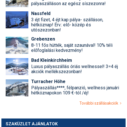
pályaszálláson az egész síszezonra!
Nassfeld
3 éjt fizet, 4 éjt kap pálya- szálláson,
hétköznap! Érv.: elő- közép és
utószezonban!
Grebenzen
8-11 fős hütték, saját szaunával! 10% téli
előfoglalási kedvezmény!
Bad Kleinkirchheim
Luxus pályaszállás óriás wellnessel! 3=4 éj
akciók mellékszezonban!
Turracher Höhe
Pályaszállás****, félpanzió, wellness januári
hétköznapokon 109 €-tól /éj!
További szállásakciók
SZAKÜZLET AJÁNLATOK