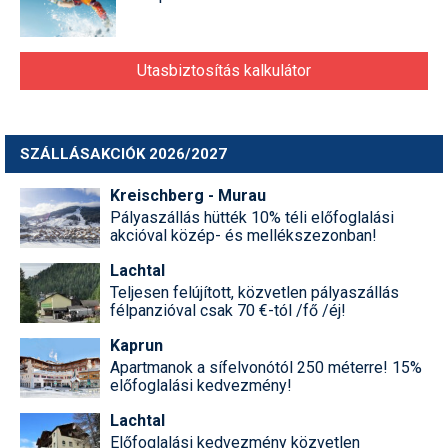
Utasbiztosítás kalkulátor
SZÁLLÁSAKCIÓK 2026/2027
Kreischberg - Murau
Pályaszállás hütték 10% téli előfoglalási
akcióval közép- és mellékszezonban!
Lachtal
Teljesen felújított, közvetlen pályaszállás
félpanzióval csak 70 €-tól /fő /éj!
Kaprun
Apartmanok a sífelvonótól 250 méterre! 15%
előfoglalási kedvezmény!
Lachtal
Előfoglalási kedvezmény közvetlen