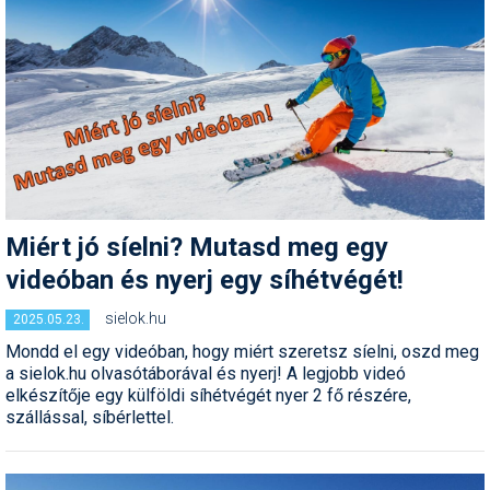
Humor
Hütte
Ingatlan
Interjúk
Játékok
Kerékpár
Miért jó síelni? Mutasd meg egy
videóban és nyerj egy síhétvégét!
Korcsolya
sielok.hu
2025.05.23.
Könyvajánló
Mondd el egy videóban, hogy miért szeretsz síelni, oszd meg
Magazinok
a sielok.hu olvasótáborával és nyerj! A legjobb videó
elkészítője egy külföldi síhétvégét nyer 2 fő részére,
Munkavállalás
szállással, síbérlettel.
Olvasnivaló