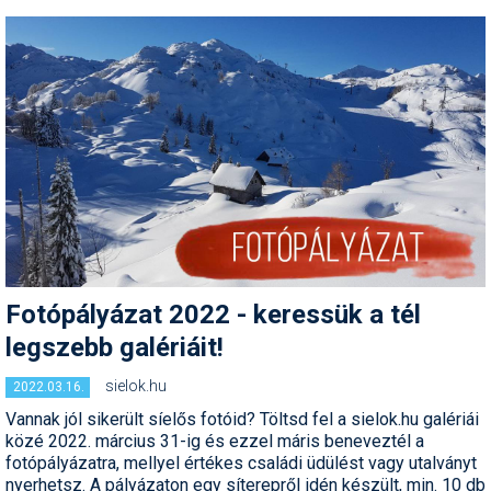
Síruházat
Síszerviz
Sítechnika
Síugrás
Snowboard
Snowboardfelszerelés
Sportorvos
Fotópályázat 2022 - keressük a tél
Szakértők
legszebb galériáit!
Szánkó
sielok.hu
2022.03.16.
Szótárak
Vannak jól sikerült síelős fotóid? Töltsd fel a sielok.hu galériái
közé 2022. március 31-ig és ezzel máris beneveztél a
Telemark
fotópályázatra, mellyel értékes családi üdülést vagy utalványt
nyerhetsz. A pályázaton egy síterepről idén készült, min. 10 db
Téli sportok