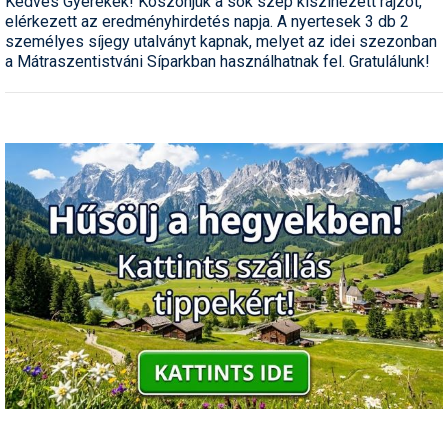
Kedves Gyerekek! Köszönjük a sok szép kiszinezett rajzot,
elérkezett az eredményhirdetés napja. A nyertesek 3 db 2
személyes síjegy utalványt kapnak, melyet az idei szezonban
a Mátraszentistváni Síparkban használhatnak fel. Gratulálunk!