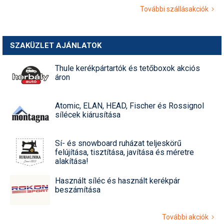
További szállásakciók
SZAKÜZLET AJÁNLATOK
Thule kerékpártartók és tetőboxok akciós
áron
Atomic, ELAN, HEAD, Fischer és Rossignol
sílécek kiárusítása
Sí- és snowboard ruházat teljeskörű
felújítása, tisztítása, javítása és méretre
alakítása!
Használt síléc és használt kerékpár
beszámítása
További akciók