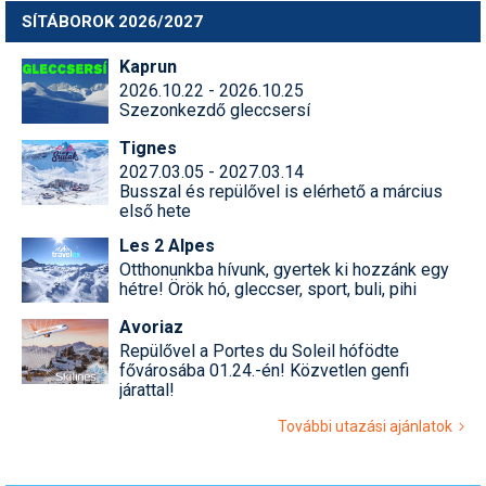
SÍTÁBOROK 2026/2027
Kaprun
2026.10.22 - 2026.10.25
Szezonkezdő gleccsersí
Tignes
2027.03.05 - 2027.03.14
Busszal és repülővel is elérhető a március
első hete
Les 2 Alpes
Otthonunkba hívunk, gyertek ki hozzánk egy
hétre! Örök hó, gleccser, sport, buli, pihi
Avoriaz
Repülővel a Portes du Soleil hófödte
fővárosába 01.24.-én! Közvetlen genfi
járattal!
További utazási ajánlatok