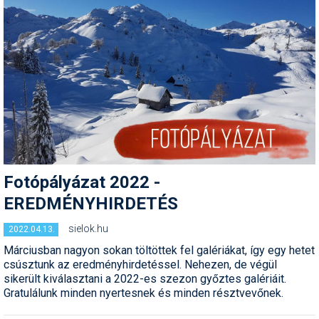
Pályázatok
Portálinfo
Rajzok
Síbérletárak
Síbörze
Sícipő
Fotópályázat 2022 -
Sífelszerelés
EREDMÉNYHIRDETÉS
Sífutás
sielok.hu
2022.04.13.
Síléc
Márciusban nagyon sokan töltöttek fel galériákat, így egy hetet
csúsztunk az eredményhirdetéssel. Nehezen, de végül
Símánia
sikerült kiválasztani a 2022-es szezon győztes galériáit.
Gratulálunk minden nyertesnek és minden résztvevőnek.
Síoktatás