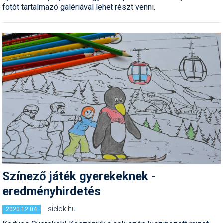
fotót tartalmazó galériával lehet részt venni.
Termékajánló
Történelem
Túrasí
Utasbiztosítás
Utazási tippek
Védőfelszerelés
Wellness
Színező játék gyerekeknek -
eredményhirdetés
sielok.hu
2020.12.04.