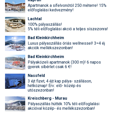
Apartmanok a sífelvonótól 250 méterre! 15%
előfoglalási kedvezmény!
Lachtal
100% pályaszállás!
5% téli előfoglalási akció a teljes síszezonra!
Bad Kleinkirchheim
Luxus pályaszállás óriás wellnessel! 3=4 éj
akciók mellékszezonban!
Bad Kleinkirchheim
Pályaközeli apartmanok (300 m)! 6 napos
gyerek síbérlet csak 6 €!
Nassfeld
3 éjt fizet, 4 éjt kap pálya- szálláson,
hétköznap! Érv.: elő- közép és
utószezonban!
Kreischberg - Murau
Pályaszállás hütték 10% téli előfoglalási
akcióval közép- és mellékszezonban!