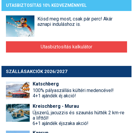
UTASBIZTOSÍTÁS 10% KEDVEZMÉNNYEL
Kösd meg most, csak pár perc! Akár
aznapi induláshoz is.
Utasbiztosítás kalkulátor
SZÁLLÁSAKCIÓK 2026/2027
Katschberg
100% pályaszállás kültéri medencével!
4+1 ajándék éj akció!
Kreischberg - Murau
Újszerű, jacuzzis és szaunás hütték 2 km-re
a lifttől!
6+1 ajándék éjszaka akció!
Kaprun