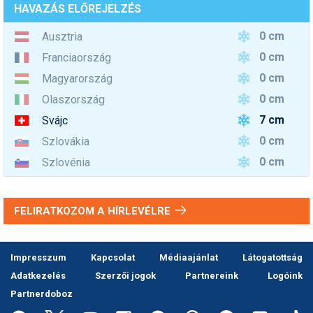
HAVAZÁS ELŐREJELZÉS
0 cm
Ausztria
0 cm
Franciaország
0 cm
Magyarország
0 cm
Olaszország
7 cm
Svájc
0 cm
Szlovákia
0 cm
Szlovénia
FELIRATKOZOM A HÍRLEVÉLRE
Impresszum
Kapcsolat
Médiaajánlat
Látogatottság
Adatkezelés
Szerzői jogok
Partnereink
Logóink
Partnerdoboz